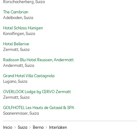
Rorschacherberg, Suiza
tratamientos
tratamientos faciales
manicura
The Cambrian
pedicura
Adelboden, Suiza
tratamientos corporales
peeling
Hotel Schloss Hünigen
depilación
Konolfingen, Suiza
body wrap
Hotel Bellerive
terapias
Zermatt, Suiza
Radisson Blu Hotel Reussen, Andermatt
asesores nutricionistas
Andermatt, Suiza
decoración de la habitación
Grand Hotel Villa Castagnola
bajo petición
Lugano, Suiza
oferta de paquetes
OVERLOOK Lodge by CERVO Zermatt
románticos
Zermatt, Suiza
GOLFHOTEL Les Hauts de Gstaad & SPA
habitación romántica
Saanenmöser, Suiza
restaurante Gourmet
Inicio
Suiza
Berna
Interlaken