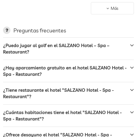
aparcamiento
espacio para aparcar, Sin cargo
Más
estación de carga para
coches eléctricos
Preguntas frecuentes
terraza
¿Puedo jugar al golf en el SALZANO Hotel – Spa –
servicio de lavandería
Restaurant?
jardin/zona exterior
¿Hay aparcamiento gratuito en el hotel SALZANO Hotel -
hamacas
Spa - Restaurant?
bar
¿Tiene restaurante el hotel "SALZANO Hotel - Spa -
café
Restaurant"?
restaurante
¿Cuántas habitaciones tiene el hotel "SALZANO Hotel -
recepción
horario de apertura variable
Spa - Restaurant"?
servicio de habitaciones
¿Ofrece desayuno el hotel "SALZANO Hotel - Spa -