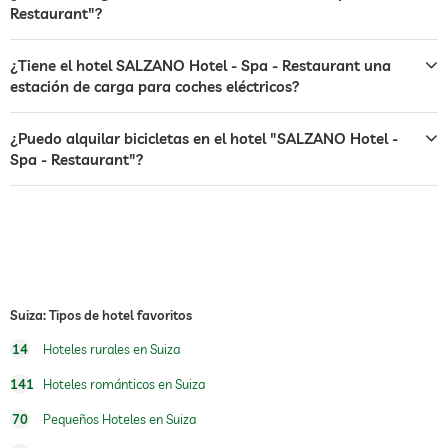
Restaurant"?
caja fuerte
perros permitidos
Cargos adicionales
¿Tiene el hotel SALZANO Hotel - Spa - Restaurant una
estación de carga para coches eléctricos?
gatos permitidos
Cargos adicionales
alimentos para perros
comedero y bebedero bajo petición en la
¿Puedo alquilar bicicletas en el hotel "SALZANO Hotel -
habitación
Spa - Restaurant"?
alquiler de bicicletas
Cargos adicionales
deportes de invierno
esquí
escuela de esquí
deportes de agua
Suiza: Tipos de hotel favoritos
golf
14
Hoteles rurales en Suiza
senderismo
141
Hoteles románticos en Suiza
Boutique y Diseño
interiorista, Familie Salzano
70
Pequeños Hoteles en Suiza
obras de arte: artista, Familie Salzano