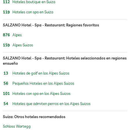
112
Hoteles boutique en Suiza
sauna
119
Hoteles con spa en Suiza
sauna interna
SALZANO Hotel - Spa - Restaurant: Regiones favoritos
sauna externa
sauna finesa
baño de vapor
876
Alpes
biosauna
sauna aromática
159
Alpes Suizos
sauna nudista
SALZANO Hotel - Spa - Restaurant: Hoteles seleccionados en regiones
ensueño
habitación de relajación
13
Hoteles de golf en los Alpes Suizos
oferta de masajes
56
Pequeños Hoteles en los Alpes Suizos
masajes para el bienestar
101
Hoteles con spa en los Alpes Suizos
salón de belleza
54
Hoteles que admiten perros en los Alpes Suizos
spa
Suiza: Otros hoteles recomendados
asesoría de belleza
Schloss Wartegg