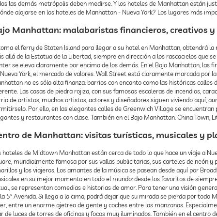
das las demás metrópolis deben medirse. Y los hoteles de Manhattan están just
ónde alojarse en los hoteles de Manhattan - Nueva York? Los lugares más impor
ajo Manhattan: malabaristas financieros, creativos y
toma el ferry de Staten Island para llegar a su hotel en Manhattan, obtendrá la m
 allá de la Estatua de la Libertad, siempre en dirección a los rascacielos que se
nter se eleva claramente por encima de los demás. En el Bajo Manhattan, las f
 Nueva York, el mercado de valores. Wall Street está claramente marcada por la 
nhattan no es sólo alta finanza: barrios con encanto como las históricas call
erente. Las casas de piedra rojiza, con sus famosas escaleras de incendios, cara
rio de artistas, muchos artistas, actores y diseñadores siguen viviendo aquí, a
rmitírselo. Por ello, en las elegantes calles de Greenwich Village se encuentra
gantes y restaurantes con clase. También en el Bajo Manhattan: China Town, Litt
entro de Manhattan: visitas turísticas, musicales y
s hoteles de Midtown Manhattan están cerca de todo lo que hace un viaje a Nuev
are, mundialmente famosa por sus vallas publicitarias, sus carteles de neón y p
arillos y los viajeros. Los amantes de la música se pasean desde aquí por Broad
sicales en su mejor momento en todo el mundo: desde los favoritos de siempr
tual, se representan comedias e historias de amor. Para tener una visión genera
la 5ª Avenida. Si llega a la cima, podrá dejar que su mirada se pierda por todo 
ver, entre un enorme ajetreo de gente y coches entre las manzanas. Especialmen
r de luces de torres de oficinas y focos muy iluminados. También en el centro 