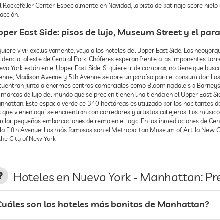
l Rockefeller Center. Especialmente en Navidad, la pista de patinaje sobre hielo 
acción.
pper East Side: pisos de lujo, Museum Street y el par
quiere vivir exclusivamente, vaya a los hoteles del Upper East Side. Los neoyor
idencial al este de Central Park. Chóferes esperan frente a las imponentes torr
eva York están en el Upper East Side. Si quiere ir de compras, no tiene que bus
enue, Madison Avenue y 5th Avenue se abre un paraíso para el consumidor: La
cuentran junto a enormes centros comerciales como Bloomingdale's o Barneys. Za
 marcas de lujo del mundo que se precien tienen una tienda en el Upper East Sid
hattan. Este espacio verde de 340 hectáreas es utilizado por los habitantes de l
s que vienen aquí se encuentran con corredores y artistas callejeros. Los músic
quilar pequeñas embarcaciones de remo en el lago. En las inmediaciones de Cent
 la Fifth Avenue: Los más famosos son el Metropolitan Museum of Art, la Ne
the City of New York.
Hoteles en Nueva York - Manhattan: Pr
Cuáles son los hoteles más bonitos de Manhattan?