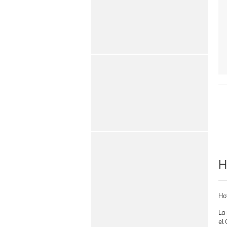
H
Ho
La 
el 