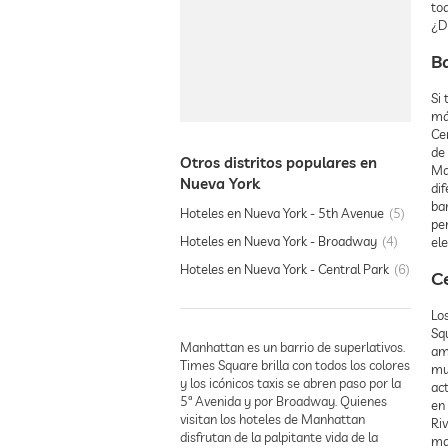
to
¿D
B
Si 
más
Ce
de
Otros distritos populares en
Ma
Nueva York
dif
bar
Hoteles en Nueva York - 5th Avenue
5
pe
Hoteles en Nueva York - Broadway
4
ele
Hoteles en Nueva York - Central Park
6
C
Lo
Squ
Manhattan es un barrio de superlativos.
am
Times Square brilla con todos los colores
mu
y los icónicos taxis se abren paso por la
ac
5ª Avenida y por Broadway. Quienes
en 
visitan los hoteles de Manhattan
Ri
disfrutan de la palpitante vida de la
ma