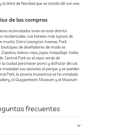
y el árbol de Navidad que se instala allí son una
aíso de las compras
quinos acomodados viven en este distrito
es residenciales. Los hoteles más lujosos de
car mucho. Entre Lexington Avenue, Park
s boutiques de diseñadores de moda se
patos, bolsos, ropa, joyas, maquillaje: todas
e. Central Park es el oasis verde de
a ciudad para hacer picnic y disfrutar del sol.
os trasladan sus sesiones al parque y se pueden
ral Park, la escena museística se ha instalado
w Gallery, el Guggenheim Museum y el Museum
eguntas frecuentes