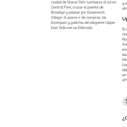
ciudad de Nueva York: tumbarse al sol en
y e
Central Park, cruzar el puente de
atr
Brooklyn y pasear por Greenwich
Village. Si quiere ir de compras, las
U
boutiques y galerías del elegante Upper
East Side son un Eldorado.
Si 
res
Nu
Av
en
las
Man
Lo
al
en
of 
¿