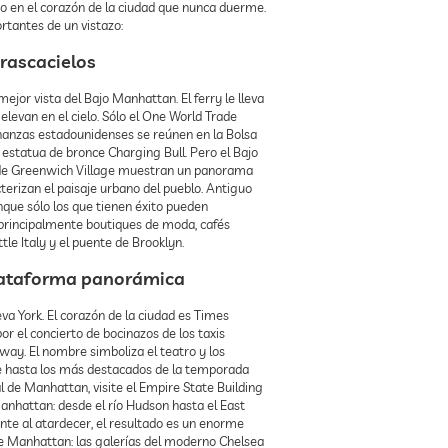
o en el corazón de la ciudad que nunca duerme.
tantes de un vistazo:
 rascacielos
ejor vista del Bajo Manhattan. El ferry le lleva
 elevan en el cielo. Sólo el One World Trade
inanzas estadounidenses se reúnen en la Bolsa
estatua de bronce Charging Bull. Pero el Bajo
es de Greenwich Village muestran un panorama
cterizan el paisaje urbano del pueblo. Antiguo
unque sólo los que tienen éxito pueden
n principalmente boutiques de moda, cafés
le Italy y el puente de Brooklyn.
 plataforma panorámica
a York. El corazón de la ciudad es Times
or el concierto de bocinazos de los taxis
way. El nombre simboliza el teatro y los
e hasta los más destacados de la temporada
l de Manhattan, visite el Empire State Building
Manhattan: desde el río Hudson hasta el East
te al atardecer, el resultado es un enorme
de Manhattan: las galerías del moderno Chelsea