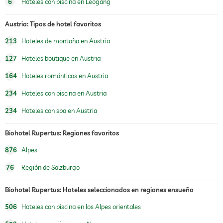
6
Hoteles con piscina en Leogang
abierto por temporada
Austria: Tipos de hotel favoritos
piscina climatizada
213
Hoteles de montaña en Austria
gimnasio
127
Hoteles boutique en Austria
cursos de gimnasia
yoga
164
Hoteles románticos en Austria
equitación
234
Hoteles con piscina en Austria
zona de juegos para niños
234
Hoteles con spa en Austria
parque infantil al aire libre
Biohotel Rupertus: Regiones favoritos
cuidado de niños
876
Alpes
sauna
76
Región de Salzburgo
piscina de agua fría
Biohotel Rupertus: Hoteles seleccionados en regiones ensueño
oferta de masajes
506
Hoteles con piscina en los Alpes orientales
masajes para el bienestar
masaje corporal