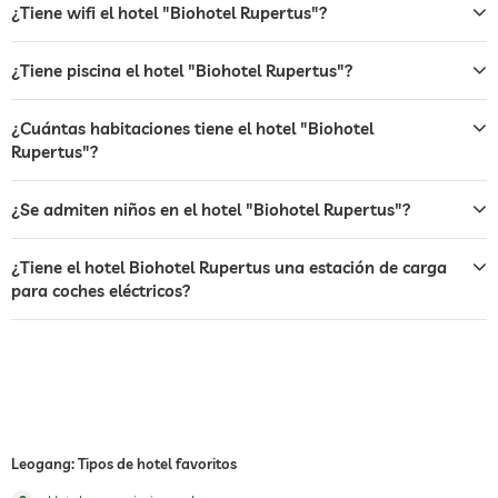
¿Tiene wifi el hotel "Biohotel Rupertus"?
bar
café
¿Tiene piscina el hotel "Biohotel Rupertus"?
restaurante
¿Cuántas habitaciones tiene el hotel "Biohotel
Rupertus"?
servicio de habitaciones
caja fuerte
¿Se admiten niños en el hotel "Biohotel Rupertus"?
transporte al aeropuerto
¿Tiene el hotel Biohotel Rupertus una estación de carga
transporte a las principales
para coches eléctricos?
atracciones
perros permitidos
ping-pong
deportes de invierno
directamente en la pista
escuela de esquí
Leogang: Tipos de hotel favoritos
piscina exterior
abierto todo el año