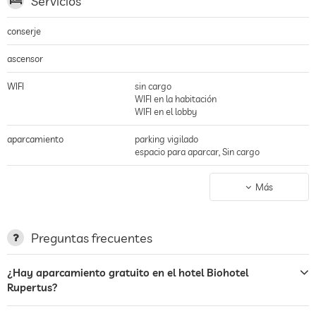
Servicios
conserje
ascensor
WIFI
sin cargo
WIFI en la habitación
WIFI en el lobby
aparcamiento
parking vigilado
espacio para aparcar, Sin cargo
estación de carga para
Más
coches eléctricos
terraza
Preguntas frecuentes
servicio de lavandería
¿Hay aparcamiento gratuito en el hotel Biohotel
jardin/zona exterior
Rupertus?
hamacas