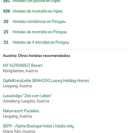
592
Hoteles con piscina en Alpes
masaje de reflexología podal
506
Hoteles de montaña en Alpes
spa
20
Hoteles románticos en Pinzgau
tratamientos
tratamientos faciales
25
Hoteles de montaña en Pinzgau
manicura
tratamientos corporales
21
Hoteles de 4 estrellas en Pinzgau
peeling
depilación
body wrap
Austria: Otros hoteles recomendados
MY ALPENWELT Resort
Königsleiten, Austria
GipfelKreuzLiebe SENHOOG Luxury Holiday Homes
Leogang, Austria
Luxuslodge "Zeit zum Leben"
Annaberg-Lungötz, Austria
Naturresort Puradies
Leogang, Austria
SEPP - Alpine Boutique Hotel | Adults only
Maria Alm, Austria