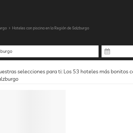
urgo
Hoteles con piscina en la Región de Salzburgo
estras selecciones para ti: Los 53 hoteles más bonitos c
alzburgo