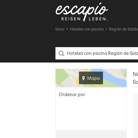
Inicio
Hoteles con piscina
Región de Salzb
Nu
Mapa
S
Ordenar por