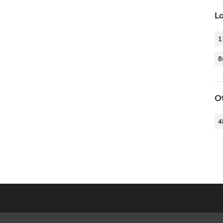
L
1
8
O
4