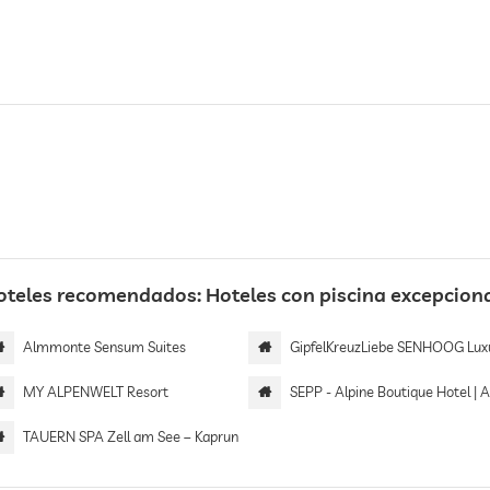
oteles recomendados: Hoteles con piscina excepciona
Almmonte Sensum Suites
GipfelKreuzLiebe SENHOOG Luxury Holiday H
MY ALPENWELT Resort
SEPP - Alpine Boutique Hotel | Adults 
TAUERN SPA Zell am See – Kaprun