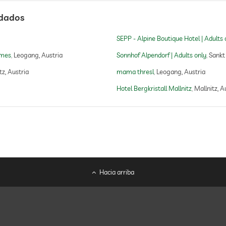
ndados
abierto todo el año
SEPP - Alpine Boutique Hotel | Adults 
omes
Leogang, Austria
Sonnhof Alpendorf | Adults only
Sankt
z, Austria
mama thresl
Leogang, Austria
Hotel Bergkristall Mallnitz
Mallnitz, A
sauna finesa
baño de vapor
Hacia arriba
biosauna
cabinas de infrarrojos