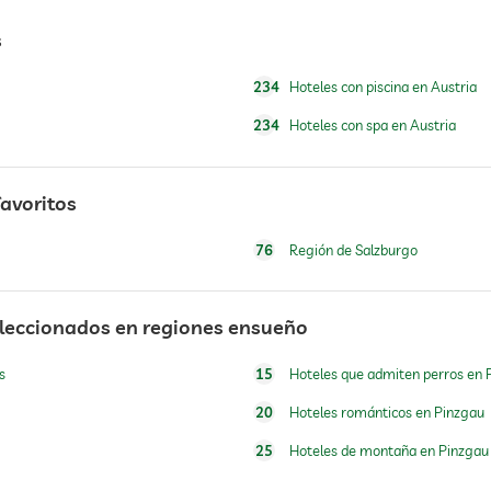
s
234
Hoteles con piscina en Austria
desayuno en la habitación
234
Hoteles con spa en Austria
Cargos adicionales
favoritos
76
Región de Salzburgo
comedero y bebedero bajo petición en la habitación
cesta para perros
eleccionados en regiones ensueño
Cargos adicionales
s
15
Hoteles que admiten perros en 
20
Hoteles románticos en Pinzgau
25
Hoteles de montaña en Pinzgau
abierto por temporada