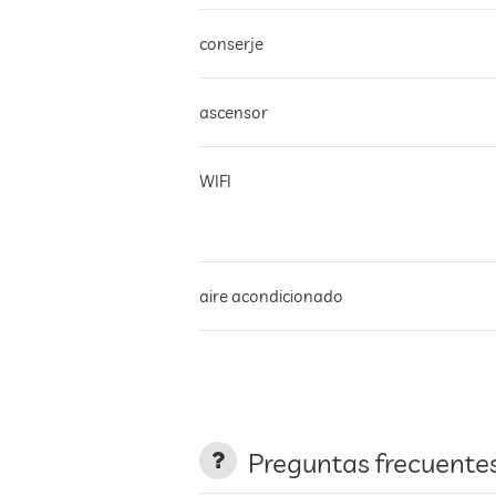
conserje
ascensor
WIFI
aire acondicionado
no se permite fumar en todo el edificio
aparcamiento
Preguntas frecuente