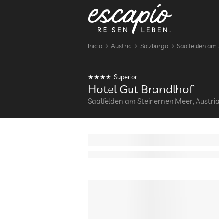
Inicio
Austria
Salzburgo
Saalfelden am
Superior
Hotel Gut Brandlhof
Saalfelden am Steinernen Meer, Austri