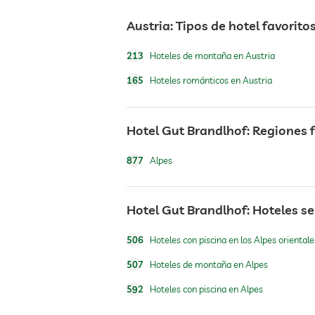
Austria: Tipos de hotel favorito
caja fuerte
213
Hoteles de montaña en Austria
desayuno
165
Hoteles románticos en Austria
perros permitidos
Hotel Gut Brandlhof: Regiones 
877
Alpes
alimentos para perros
Hotel Gut Brandlhof: Hoteles s
tenis
506
Hoteles con piscina en los Alpes orientale
507
Hoteles de montaña en Alpes
ping-pong
592
Hoteles con piscina en Alpes
piscina exterior