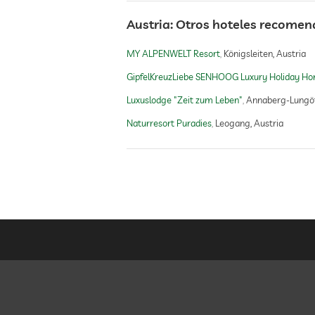
Austria: Otros hoteles recome
piscina cubierta
MY ALPENWELT Resort
Königsleiten, Austria
GipfelKreuzLiebe SENHOOG Luxury Holiday H
gimnasio
Luxuslodge "Zeit zum Leben"
Annaberg-Lungöt
Naturresort Puradies
Leogang, Austria
parque infantil al aire libre
sauna
sauna interna
sauna con bañador