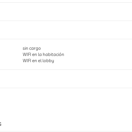
sin cargo
WIFI en la habitación
WIFI en el lobby
en todo el hotel incl. en el lobby
espacio para aparcar, Sin cargo
s