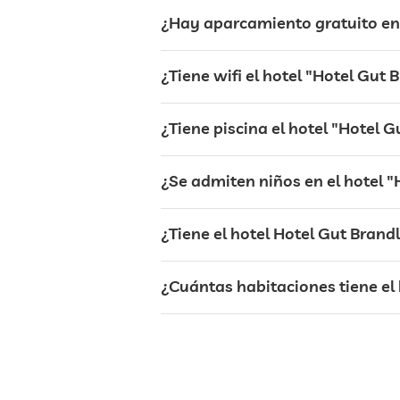
terraza
¿Hay aparcamiento gratuito en 
servicio de lavandería
¿Tiene wifi el hotel "Hotel Gut 
jardin/zona exterior
¿Tiene piscina el hotel "Hotel 
hamacas
¿Se admiten niños en el hotel "
bar
¿Tiene el hotel Hotel Gut Brand
restaurante
¿Cuántas habitaciones tiene el 
recepción
servicio de habitaciones