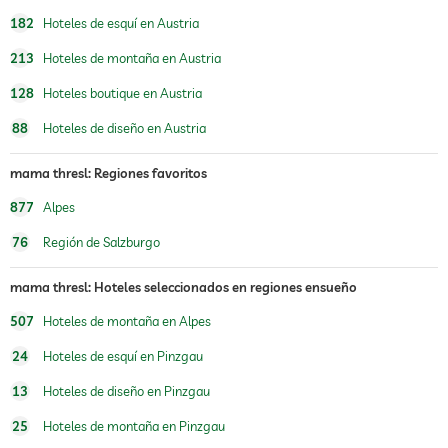
sauna
uso de la sauna con costes
182
Hoteles de esquí en Austria
sauna interna
sauna finesa
213
Hoteles de montaña en Austria
spa
Cargos adicionales
128
Hoteles boutique en Austria
adecuado para alérgicos
88
Hoteles de diseño en Austria
mama thresl: Regiones favoritos
877
Alpes
76
Región de Salzburgo
mama thresl: Hoteles seleccionados en regiones ensueño
507
Hoteles de montaña en Alpes
24
Hoteles de esquí en Pinzgau
13
Hoteles de diseño en Pinzgau
25
Hoteles de montaña en Pinzgau