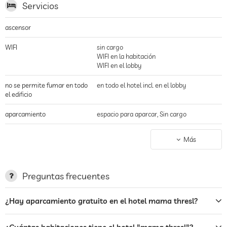
Servicios
ascensor
WIFI
sin cargo
WIFI en la habitación
WIFI en el lobby
no se permite fumar en todo
en todo el hotel incl. en el lobby
el edificio
aparcamiento
espacio para aparcar, Sin cargo
estación de carga para
Más
coches eléctricos
terraza
Preguntas frecuentes
servicio de lavandería
¿Hay aparcamiento gratuito en el hotel mama thresl?
bar
restaurante