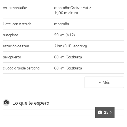
en la montaña:
montaña: Großer Astiz
1900 m altura
Hotel con vista de
montaña
autopista
50 km (A12)
estación de tren
2 km (BHF Leogang)
aeropuerto
60 km (Salzburg)
ciudad grande cercana
60 km (Salzburg)
montañas
0.2 km
Más
campo de golf
14 km
teleférico
0.2 km (Asitz)
Lo que le espera
deportes de invierno
0.2 km (Saalbach Hinterglemm Leogang
23
Fieberbrunn)