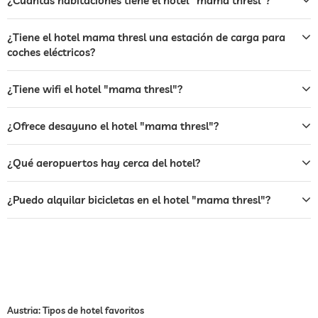
¿Cuántas habitaciones tiene el hotel "mama thresl"?
azotea
hamacas
tumbonas
¿Tiene el hotel mama thresl una estación de carga para
sombrillas
coches eléctricos?
vista a las montañas
caja fuerte
¿Tiene wifi el hotel "mama thresl"?
alquiler de bicicletas
Cargos adicionales
¿Ofrece desayuno el hotel "mama thresl"?
tenis
Cargos adicionales
¿Qué aeropuertos hay cerca del hotel?
deportes de invierno
esquí
deportes de agua
pesca
¿Puedo alquilar bicicletas en el hotel "mama thresl"?
canoa
cursos de gimnasia
yoga
senderismo
equitación
Austria: Tipos de hotel favoritos