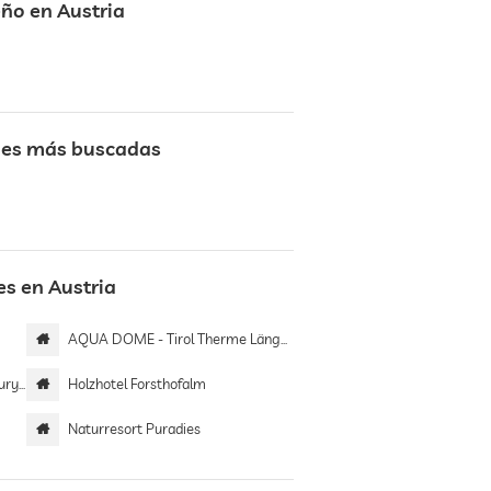
eño en Austria
ones más buscadas
s en Austria
AQUA DOME - Tirol Therme Längenfeld
omes
Holzhotel Forsthofalm
Naturresort Puradies