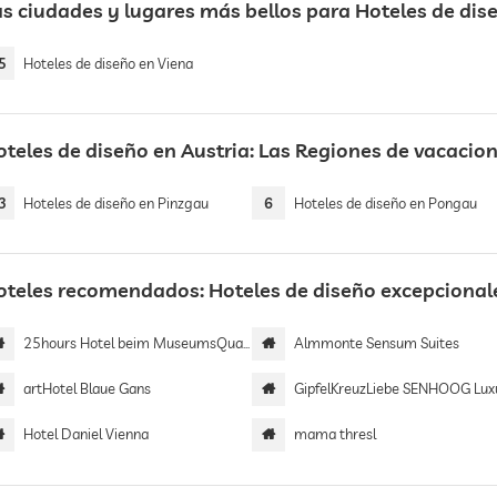
as ciudades y lugares más bellos para Hoteles de dis
5
Hoteles de diseño en Viena
oteles de diseño en Austria: Las Regiones de vacaci
3
Hoteles de diseño en Pinzgau
6
Hoteles de diseño en Pongau
oteles recomendados: Hoteles de diseño excepcionale
25hours Hotel beim MuseumsQuartier
Almmonte Sensum Suites
artHotel Blaue Gans
GipfelKreuzLiebe SENHOOG Luxury Holiday H
Hotel Daniel Vienna
mama thresl