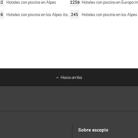
92
Hoteles con piscina en Alpes
1259
Hoteles con piscina en Europa meridi
26
Hoteles con piscina en los Alpes italianos
245
Hoteles con piscina en los Alpes occident
Hacia arriba
Sobre escapio