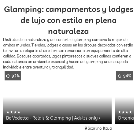
Glamping: campamentos y lodges
de lujo con estilo en plena
naturaleza
Disfruta de la naturaleza y del confort: el glamping combina lo mejor de
ambos mundos. Tiendas, lodges o casas en los árboles decoradas con estilo
te invitan a relajarte al aire libre sin renunciar a un equipamiento de alta
calidad. Bosques apartados, lagos pintorescos o suaves colinas confieren a
cada estancia un ambiente especial y hacen del glamping una escapada
inolvidable entre aventura y tranquilidad.
92%
94%
Be Vedetta - Relais & Glamping | Adults only
Ortenia 
Scarlino, Italia