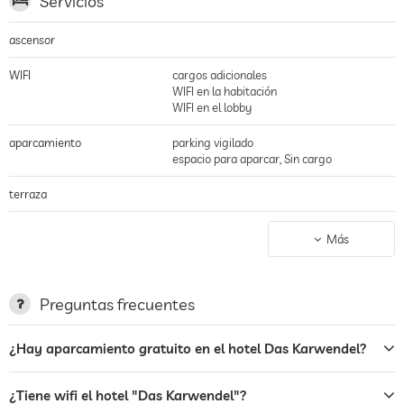
Servicios
ascensor
WIFI
cargos adicionales
WIFI en la habitación
WIFI en el lobby
aparcamiento
parking vigilado
espacio para aparcar, Sin cargo
terraza
centro de rayos uva
Cargos adicionales
Más
bar
restaurante
Preguntas frecuentes
servicio de habitaciones
¿Hay aparcamiento gratuito en el hotel Das Karwendel?
caja fuerte
¿Tiene wifi el hotel "Das Karwendel"?