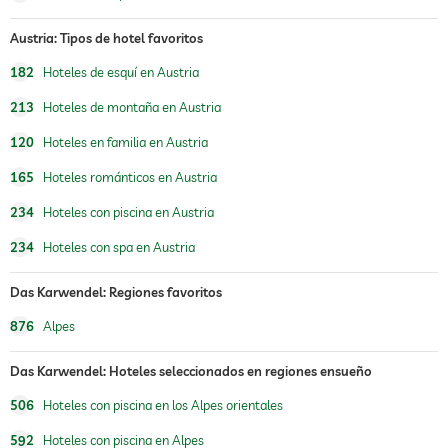
oferta de masajes
Austria: Tipos de hotel favoritos
masajes para el bienestar
182
Hoteles de esquí en Austria
spa
Cargos adicionales
213
Hoteles de montaña en Austria
asesoría de belleza
maquillaje
120
Hoteles en familia en Austria
tratamientos
tratamientos faciales
manicura
165
Hoteles románticos en Austria
pedicura
tratamientos corporales
234
Hoteles con piscina en Austria
peeling
depilación
234
Hoteles con spa en Austria
body wrap
Das Karwendel: Regiones favoritos
876
Alpes
Das Karwendel: Hoteles seleccionados en regiones ensueño
506
Hoteles con piscina en los Alpes orientales
592
Hoteles con piscina en Alpes