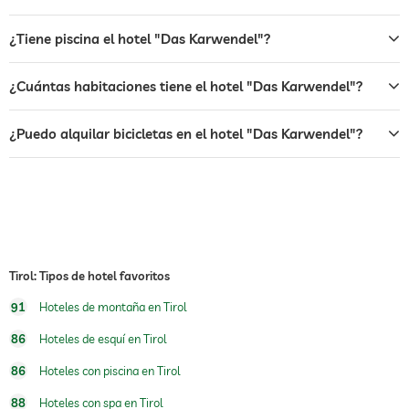
desayuno
desayuno en la habitación
perros permitidos
¿Tiene piscina el hotel "Das Karwendel"?
alquiler de bicicletas
¿Cuántas habitaciones tiene el hotel "Das Karwendel"?
tenis
Cargos adicionales
¿Puedo alquilar bicicletas en el hotel "Das Karwendel"?
deportes de invierno
esquí
escuela de esquí
jacuzzi
piscina exterior
abierto todo el año
piscina cubierta
abierto todo el año
Tirol: Tipos de hotel favoritos
deportes de agua
pesca
91
Hoteles de montaña en Tirol
gimnasio
Cargos adicionales
86
Hoteles de esquí en Tirol
86
Hoteles con piscina en Tirol
sauna
88
Hoteles con spa en Tirol