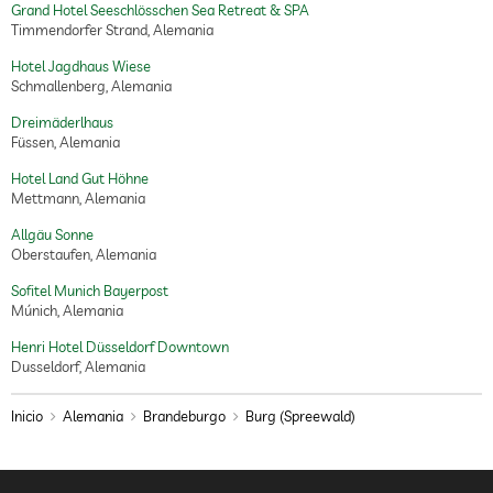
Grand Hotel Seeschlösschen Sea Retreat & SPA
Timmendorfer Strand, Alemania
tratamientos
tratamientos faciales
manicura
Hotel Jagdhaus Wiese
pedicura
Schmallenberg, Alemania
tratamientos corporales
peeling
Dreimäderlhaus
body wrap
Füssen, Alemania
Hotel Land Gut Höhne
Mettmann, Alemania
Allgäu Sonne
Oberstaufen, Alemania
Sofitel Munich Bayerpost
Múnich, Alemania
Henri Hotel Düsseldorf Downtown
Dusseldorf, Alemania
Inicio
Alemania
Brandeburgo
Burg (Spreewald)