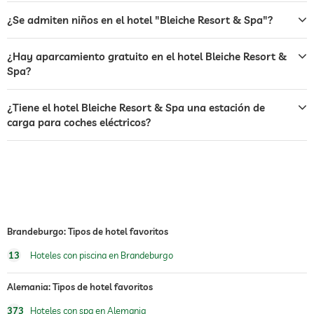
restaurante
¿Se admiten niños en el hotel "Bleiche Resort & Spa"?
recepción
recepción 24h
¿Hay aparcamiento gratuito en el hotel Bleiche Resort &
Spa?
caja fuerte
desayuno
desayuno en la habitación
¿Tiene el hotel Bleiche Resort & Spa una estación de
carga para coches eléctricos?
perros permitidos
alimentos para perros
comedero y bebedero bajo petición en la
habitación
cesta para perros
ping-pong
Brandeburgo: Tipos de hotel favoritos
jacuzzi
13
Hoteles con piscina en Brandeburgo
piscina exterior
abierto todo el año
Alemania: Tipos de hotel favoritos
piscina cubierta
abierto todo el año
373
Hoteles con spa en Alemania