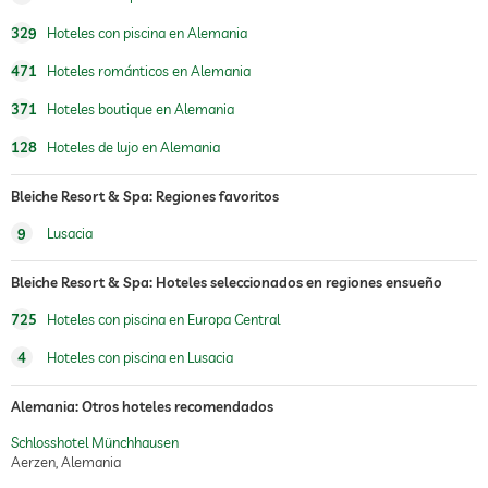
piscina climatizada
329
Hoteles con piscina en Alemania
deportes de agua
471
Hoteles románticos en Alemania
gimnasio
371
Hoteles boutique en Alemania
cursos de gimnasia
128
Hoteles de lujo en Alemania
entrenador personal bajo
petición
Bleiche Resort & Spa: Regiones favoritos
parque infantil al aire libre
9
Lusacia
sauna
Bleiche Resort & Spa: Hoteles seleccionados en regiones ensueño
oferta de masajes
725
Hoteles con piscina en Europa Central
4
Hoteles con piscina en Lusacia
masajes para el bienestar
masaje corporal
masaje de reflexología podal
masaje para 2
Alemania: Otros hoteles recomendados
spa
Schlosshotel Münchhausen
Cargos adicionales
Aerzen, Alemania
asesoría de belleza
maquillaje