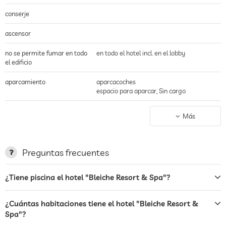
conserje
ascensor
no se permite fumar en todo
en todo el hotel incl. en el lobby
el edificio
aparcamiento
aparcacoches
espacio para aparcar, Sin cargo
estación de carga para
Más
coches eléctricos
terraza
Preguntas frecuentes
servicio de lavandería
¿Tiene piscina el hotel "Bleiche Resort & Spa"?
jardin/zona exterior
hamacas
¿Cuántas habitaciones tiene el hotel "Bleiche Resort &
Spa"?
café