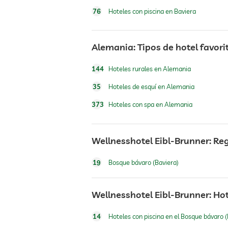
deportes de invierno
76
Hoteles con piscina en Baviera
Alemania: Tipos de hotel favori
piscina exterior
144
Hoteles rurales en Alemania
piscina cubierta
35
Hoteles de esquí en Alemania
373
Hoteles con spa en Alemania
piscina climatizada
Wellnesshotel Eibl-Brunner: Re
gimnasio
19
Bosque bávaro (Baviera)
senderismo
Wellnesshotel Eibl-Brunner: Ho
parque infantil al aire libre
14
Hoteles con piscina en el Bosque bávaro (