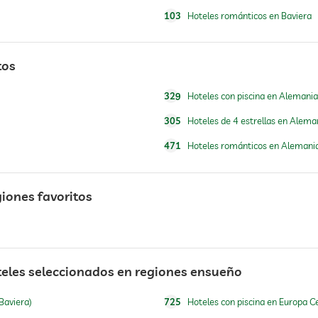
esquí
103
Hoteles románticos en Baviera
escuela de esquí
tos
abierto todo el año
329
Hoteles con piscina en Alemania
abierto todo el año
305
Hoteles de 4 estrellas en Alema
471
Hoteles románticos en Alemani
giones favoritos
teles seleccionados en regiones ensueño
Baviera)
725
Hoteles con piscina en Europa C