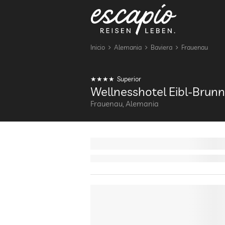
Inicio
Alemania
Baviera
Frauenau
Superior
Wellnesshotel Eibl-Brunn
Frauenau, Alemania