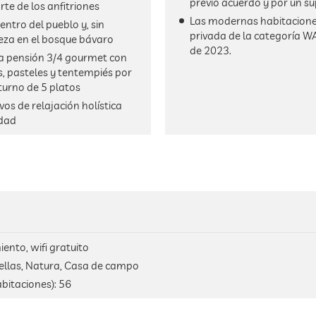
previo acuerdo y por un s
te de los anfitriones
Las modernas habitaciones
entro del pueblo y, sin
privada de la categoría W
eza en el bosque bávaro
de 2023.
na pensión 3/4 gourmet con
s, pasteles y tentempiés por
turno de 5 platos
s de relajación holística
idad
ento, wifi gratuito
rellas, Natura, Casa de campo
bitaciones):
56