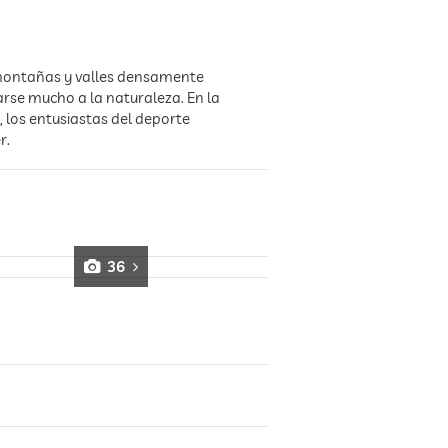
s montañas y valles densamente
rse mucho a la naturaleza. En la
, los entusiastas del deporte
r.
36