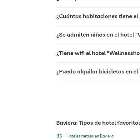
hamacas
¿Cuántas habitaciones tiene el 
bar
¿Se admiten niños en el hotel "
restaurante
¿Tiene wifi el hotel "Wellnessho
servicio de habitaciones
¿Puedo alquilar bicicletas en e
caja fuerte
perros permitidos
Baviera: Tipos de hotel favorito
alquiler de bicicletas
35
Hoteles rurales en Baviera