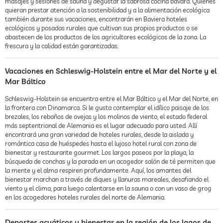
masajes y sesiones de sauna y degustar la sabrosa cocina bávara. Quienes
quieran prestar atención a la sostenibilidad y a la alimentación ecológica
también durante sus vacaciones, encontrarán en Baviera hoteles
ecológicos y posadas rurales que cultivan sus propios productos o se
abastecen de los productos de los agricultores ecológicos de la zona. La
frescura y la calidad están garantizadas.
Vacaciones en Schleswig-Holstein entre el Mar del Norte y el
Mar Báltico
Schleswig-Holstein se encuentra entre el Mar Báltico y el Mar del Norte, en
la frontera con Dinamarca. Si le gusta contemplar el idílico paisaje de los
brezales, los rebaños de ovejas y los molinos de viento, el estado federal
más septentrional de Alemania es el lugar adecuado para usted. Allí
encontrará una gran variedad de hoteles rurales, desde la aislada y
romántica casa de huéspedes hasta el lujoso hotel rural con zona de
bienestar y restaurante gourmet. Los largos paseos por la playa, la
búsqueda de conchas y la parada en un acogedor salón de té permiten que
la mente y el alma respiren profundamente. Aquí, los amantes del
bienestar marchan a través de diques y llanuras mareales, desafiando el
viento y el clima, para luego calentarse en la sauna o con un vaso de grog
en los acogedores hoteles rurales del norte de Alemania.
Deportes acuáticos y bienestar en la región de los lagos de