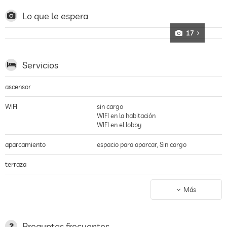
Lo que le espera
17
Servicios
ascensor
WIFI
sin cargo
WIFI en la habitación
WIFI en el lobby
aparcamiento
espacio para aparcar, Sin cargo
terraza
servicio de lavandería
Más
jardin/zona exterior
hamacas
Preguntas frecuentes