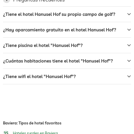
bar
¿Tiene el hotel Hanusel Hof su propio campo de golf?
café
¿Hay aparcamiento gratuito en el hotel Hanusel Hof?
restaurante
servicio de habitaciones
¿Tiene piscina el hotel "Hanusel Hof"?
caja fuerte
¿Cuántas habitaciones tiene el hotel "Hanusel Hof"?
desayuno
desayuno en la habitación
¿Tiene wifi el hotel "Hanusel Hof"?
piscina exterior
abierto todo el año
piscina cubierta
abierto todo el año
piscina climatizada
gimnasio
Baviera: Tipos de hotel favoritos
cursos de gimnasia
yoga
35
Hoteles rurales en Baviera