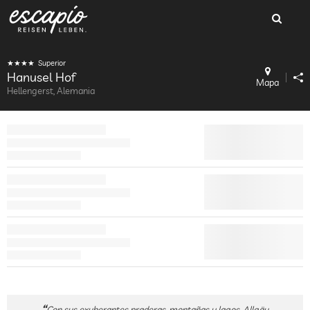
Superior
Hanusel Hof
Mapa
Hellengerst, Alemania
Con sus exuberantes praderas, montañas y lagos, Allgäu