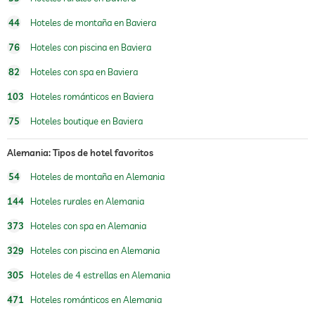
senderismo
44
Hoteles de montaña en Baviera
sauna
76
Hoteles con piscina en Baviera
oferta de masajes
82
Hoteles con spa en Baviera
masajes para el bienestar
masaje corporal
103
Hoteles románticos en Baviera
masaje de reflexología podal
75
Hoteles boutique en Baviera
spa
Alemania: Tipos de hotel favoritos
asesoría de belleza
maquillaje
54
Hoteles de montaña en Alemania
tratamientos
tratamientos faciales
manicura
144
Hoteles rurales en Alemania
tratamientos corporales
peeling
373
Hoteles con spa en Alemania
body wrap
329
Hoteles con piscina en Alemania
305
Hoteles de 4 estrellas en Alemania
471
Hoteles románticos en Alemania