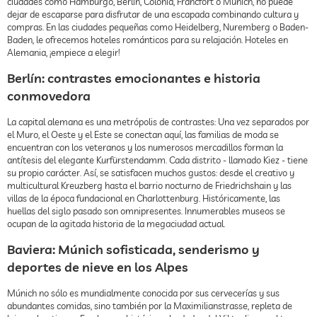
ciudades como Hamburgo, Berlín, Colonia, Fráncfort o Múnich, no puede
dejar de escaparse para disfrutar de una escapada combinando cultura y
compras. En las ciudades pequeñas como Heidelberg, Nuremberg o Baden-
Baden, le ofrecemos hoteles románticos para su relajación. Hoteles en
Alemania, ¡empiece a elegir!
Berlín: contrastes emocionantes e historia
conmovedora
La capital alemana es una metrópolis de contrastes: Una vez separados por
el Muro, el Oeste y el Este se conectan aquí, las familias de moda se
encuentran con los veteranos y los numerosos mercadillos forman la
antítesis del elegante Kurfürstendamm. Cada distrito - llamado Kiez - tiene
su propio carácter. Así, se satisfacen muchos gustos: desde el creativo y
multicultural Kreuzberg hasta el barrio nocturno de Friedrichshain y las
villas de la época fundacional en Charlottenburg. Históricamente, las
huellas del siglo pasado son omnipresentes. Innumerables museos se
ocupan de la agitada historia de la megaciudad actual.
Baviera: Múnich sofisticada, senderismo y
deportes de nieve en los Alpes
Múnich no sólo es mundialmente conocida por sus cervecerías y sus
abundantes comidas, sino también por la Maximilianstrasse, repleta de