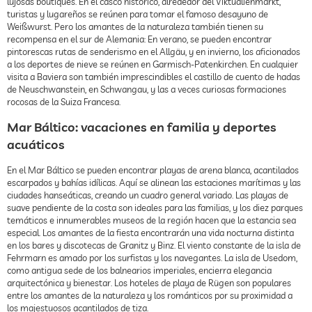
lujosas boutiques. En el casco histórico, alrededor del Viktualienmarkt,
turistas y lugareños se reúnen para tomar el famoso desayuno de
Weißwurst. Pero los amantes de la naturaleza también tienen su
recompensa en el sur de Alemania: En verano, se pueden encontrar
pintorescas rutas de senderismo en el Allgäu, y en invierno, los aficionados
a los deportes de nieve se reúnen en Garmisch-Patenkirchen. En cualquier
visita a Baviera son también imprescindibles el castillo de cuento de hadas
de Neuschwanstein, en Schwangau, y las a veces curiosas formaciones
rocosas de la Suiza Francesa.
Mar Báltico: vacaciones en familia y deportes
acuáticos
En el Mar Báltico se pueden encontrar playas de arena blanca, acantilados
escarpados y bahías idílicas. Aquí se alinean las estaciones marítimas y las
ciudades hanseáticas, creando un cuadro general variado. Las playas de
suave pendiente de la costa son ideales para las familias, y los diez parques
temáticos e innumerables museos de la región hacen que la estancia sea
especial. Los amantes de la fiesta encontrarán una vida nocturna distinta
en los bares y discotecas de Granitz y Binz. El viento constante de la isla de
Fehrmarn es amado por los surfistas y los navegantes. La isla de Usedom,
como antigua sede de los balnearios imperiales, encierra elegancia
arquitectónica y bienestar. Los hoteles de playa de Rügen son populares
entre los amantes de la naturaleza y los románticos por su proximidad a
los majestuosos acantilados de tiza.