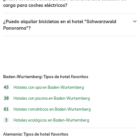
carga para coches eléctricos?
alimentos para perros
comedero y bebedero bajo petición en la
habitación
¿Puedo alquilar bicicletas en el hotel "Schwarzwald
alquiler de bicicletas
Cargos adicionales
Panorama"?
jacuzzi
piscina cubierta
abierto todo el año
gimnasio
cursos de gimnasia
Baden-Wurtemberg: Tipos de hotel favoritos
senderismo
45
Hoteles con spa en Baden-Wurtemberg
38
Hoteles con piscina en Baden-Wurtemberg
sauna
61
Hoteles románticos en Baden-Wurtemberg
oferta de masajes
3
Hoteles ecológicos en Baden-Wurtemberg
masajes para el bienestar
Alemania: Tipos de hotel favoritos
spa
Sin cargo