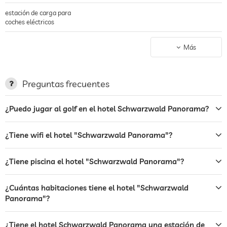
estación de carga para
coches eléctricos
terraza
Más
servicio de lavandería
hamacas
Preguntas frecuentes
bar
¿Puedo jugar al golf en el hotel Schwarzwald Panorama?
restaurante
¿Tiene wifi el hotel "Schwarzwald Panorama"?
recepción
recepción 24h
servicio de habitaciones
¿Tiene piscina el hotel "Schwarzwald Panorama"?
caja fuerte
¿Cuántas habitaciones tiene el hotel "Schwarzwald
Panorama"?
desayuno
desayuno en la habitación
perros permitidos
¿Tiene el hotel Schwarzwald Panorama una estación de