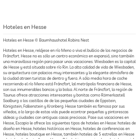
Hoteles en Hesse
Hoteles en Hesse © Baumhaushotel Robins Nest
Hoteles en Hesse, relájese en río Meno o viva el bullicio de los negocios de
Fráncfort. Hesse no es sólo un centro económico en expansió, sino también
una maravillosa región para pasar unas vacaciones. Wiesbaden es la capital
de Hesse y está situada sobre río Rin. La alta calidad de vida de Wiesbaden,
su arquitectura con palacios muy interesantes y la elegante atmósfera de
la ciudad atraen turistas de dentro y fuera. A sólo media hora de coche
recorriendo el río Meno está Fráncfort, lal metrópolis financiera de Hesse,
son sus innumerables bancos y la bolsa. Al norte de Fráncfort, la región de
Taunus ofrece atracciones interesantes y bonitas como Römerkastell
Saalburg o los castillos de de las pequeñas ciudades de Eppstein,
Königstein, Falkenstein y Kronberg. Hesse también es famosa por sus
viñedos, a lo largo de estas viás puede econtrar pequeñas y pintorescas
aldeas y ciudades con antiguas casas preciosas. Pase sus vacaciones en
Hesse, Escapio le ofrece los siguientes tipos de hoteles en Hesse: hoteles de
diseño en Hesse, hoteles históricos en Hesse, hoteles de conferencias en
Hesse, hoteles boutique en Hesse, también hoteles de 5 estrellas en Hesse