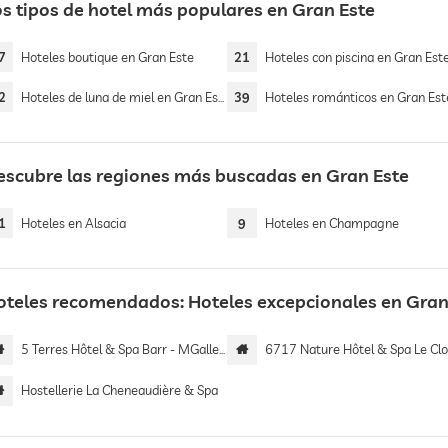
os tipos de hotel más populares en Gran Este
7
Hoteles boutique en Gran Este
21
Hoteles con piscina en Gran Est
2
Hoteles de luna de miel en Gran Este
39
Hoteles románticos en Gran Est
escubre las regiones más buscadas en Gran Este
1
Hoteles en Alsacia
9
Hoteles en Champagne
oteles recomendados: Hoteles excepcionales en Gran
5 Terres Hôtel & Spa Barr - MGallery Hotel Collection
6717 Nature Hôtel & Spa Le Clos des Dél
Hostellerie La Cheneaudière & Spa