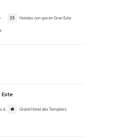
e
25
Hoteles con spa en Gran Este
e
 Este
ices
Grand Hotel des Templiers