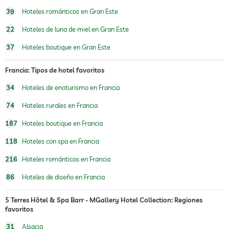
habitación
39
Hoteles románticos en Gran Este
piscina exterior
abierto por temporada
22
Hoteles de luna de miel en Gran Este
piscina cubierta
abierto todo el año
37
Hoteles boutique en Gran Este
piscina climatizada
Francia: Tipos de hotel favoritos
sauna
34
Hoteles de enoturismo en Francia
oferta de masajes
74
Hoteles rurales en Francia
masajes para el bienestar
masaje corporal
187
Hoteles boutique en Francia
masaje de reflexología podal
118
Hoteles con spa en Francia
spa
216
Hoteles románticos en Francia
86
Hoteles de diseño en Francia
5 Terres Hôtel & Spa Barr - MGallery Hotel Collection: Regiones
favoritos
31
Alsacia