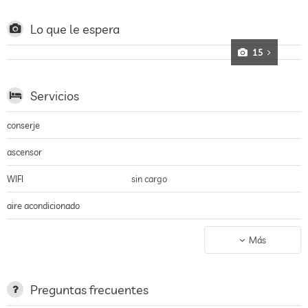
Lo que le espera
15
Servicios
conserje
ascensor
WIFI
sin cargo
aire acondicionado
no se permite fumar en todo
en todo el hotel incl. en el lobby
Más
el edificio
aparcamiento
garage
Preguntas frecuentes
estación de carga para