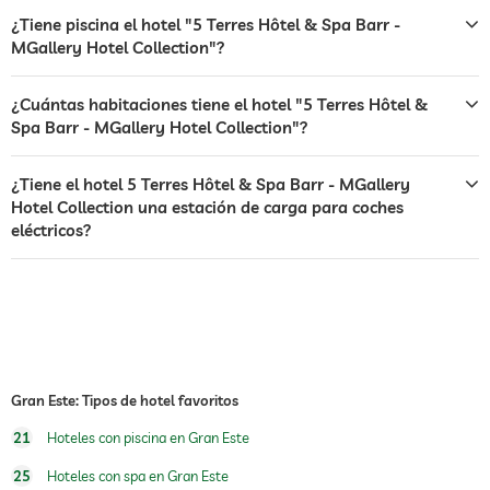
coches eléctricos
¿Tiene piscina el hotel "5 Terres Hôtel & Spa Barr -
MGallery Hotel Collection"?
terraza
servicio de lavandería
¿Cuántas habitaciones tiene el hotel "5 Terres Hôtel &
Spa Barr - MGallery Hotel Collection"?
bar
café
¿Tiene el hotel 5 Terres Hôtel & Spa Barr - MGallery
Hotel Collection una estación de carga para coches
restaurante
eléctricos?
recepción
recepción 24h
servicio de habitaciones
caja fuerte
desayuno
desayuno en la habitación
Gran Este: Tipos de hotel favoritos
perros permitidos
21
Hoteles con piscina en Gran Este
alimentos para perros
comedero y bebedero bajo petición en la
25
Hoteles con spa en Gran Este