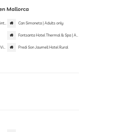
en Mallorca
rior
Can Simoneta | Adults only
Fontsanta Hotel Thermal & Spa | Adults only
ard
Predi Son Jaumell Hotel Rural