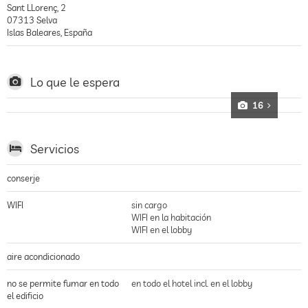
Sant LLorenç, 2
07313
Selva
Islas Baleares
,
España
Lo que le espera
16
Servicios
conserje
WIFI
sin cargo
WIFI en la habitación
WIFI en el lobby
aire acondicionado
no se permite fumar en todo
en todo el hotel incl. en el lobby
el edificio