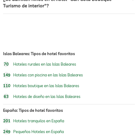
Turismo de interior"?
ping-pong
jacuzzi
piscina exterior
abierto por temporada
piscina climatizada
Islas Baleares: Tipos de hotel favoritos
gimnasio
70
Hoteles rurales en las Islas Baleares
cursos de gimnasia
yoga
149
Hoteles con piscina en las Islas Baleares
parque infantil al aire libre
110
Hoteles boutique en las Islas Baleares
sauna
uso de la sauna con costes
63
Hoteles de diseño en las Islas Baleares
oferta de masajes
España: Tipos de hotel favoritos
masajes para el bienestar
201
Hoteles tranquilos en España
spa
Cargos adicionales
249
Pequeños Hoteles en España