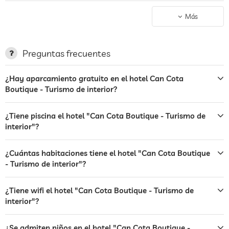
aparcamiento
espacio para aparcar, Sin cargo
Más
terraza
servicio de lavandería
Preguntas frecuentes
jardin/zona exterior
¿Hay aparcamiento gratuito en el hotel Can Cota
Boutique - Turismo de interior?
hamacas
bar
¿Tiene piscina el hotel "Can Cota Boutique - Turismo de
interior"?
café
servicio de habitaciones
¿Cuántas habitaciones tiene el hotel "Can Cota Boutique
- Turismo de interior"?
caja fuerte
¿Tiene wifi el hotel "Can Cota Boutique - Turismo de
transporte al aeropuerto
interior"?
transporte a las principales
cargos adicionales
atracciones
¿Se admiten niños en el hotel "Can Cota Boutique -