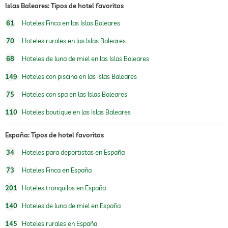
piscina exterior
Islas Baleares: Tipos de hotel favoritos
piscina cubierta
61
Hoteles Finca en las Islas Baleares
piscina climatizada
70
Hoteles rurales en las Islas Baleares
68
Hoteles de luna de miel en las Islas Baleares
piscina en la azotea
149
Hoteles con piscina en las Islas Baleares
gimnasio
Sin cargo
75
Hoteles con spa en las Islas Baleares
cuidado de niños
110
Hoteles boutique en las Islas Baleares
oferta de masajes
España: Tipos de hotel favoritos
masajes para el bienestar
masaje corporal
masaje de reflexología podal
34
Hoteles para deportistas en España
spa
Cargos adicionales
73
Hoteles Finca en España
tratamientos
201
Hoteles tranquilos en España
tratamientos faciales
manicura
140
Hoteles de luna de miel en España
pedicura
tratamientos corporales
145
Hoteles rurales en España
peeling