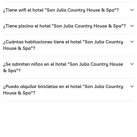
zona de barbacoa
¿Tiene wifi el hotel "Son Julia Country House & Spa"?
centro de rayos uva
¿Tiene piscina el hotel "Son Julia Country House & Spa"?
bar
¿Cuántas habitaciones tiene el hotel "Son Julia Country
restaurante
House & Spa"?
recepción
recepción 24h
¿Se admiten niños en el hotel "Son Julia Country House
servicio de habitaciones
& Spa"?
caja fuerte
Sin cargo
¿Puedo alquilar bicicletas en el hotel "Son Julia Country
transporte al aeropuerto
House & Spa"?
perros permitidos
alquiler de bicicletas
Cargos adicionales
tenis
Sin cargo