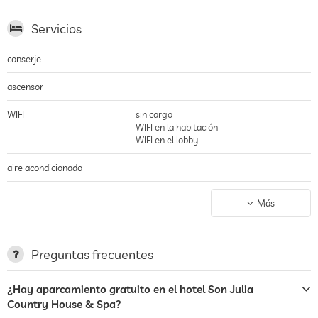
Servicios
conserje
ascensor
WIFI
sin cargo
WIFI en la habitación
WIFI en el lobby
aire acondicionado
aparcamiento
parking vigilado
Más
aparcacoches
espacio para aparcar, Sin cargo
terraza
Preguntas frecuentes
servicio de lavandería
¿Hay aparcamiento gratuito en el hotel Son Julia
Country House & Spa?
jardin/zona exterior