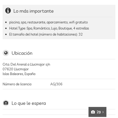
Lo más importante
piscina, spa, restaurante, aparcamiento, wifi gratuito
Hotel Type: Spa, Romántico, Lujo, Boutique, 4 estrellas
El tamaño del hotel (número de habitaciones):
32
Ubicación
Crta. Del Arenal a Llucmajor s/n
07620
Llucmajor
Islas Baleares
,
España
Número de licencia
AG/306
Lo que le espera
29