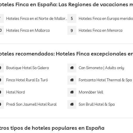
oteles Finca en España: Las Regiones de vacaciones
7
Hoteles Finca en el Norte de Mallorca
5
Hoteles Finca en Europa meridio
0
Hoteles Finca en Mallorca
9
Hoteles Finca en Menorca
oteles recomendados: Hoteles Finca excepcionales e
Boutique Hotel Sa Galera
Can Simoneta | Adults only
Finca Hotel Rural Es Turó
Fontsanta Hotel Thermal & Spa | Adults 
Hotel Nord
Monnàber Vell
Predi Son Jaumell Hotel Rural
Son Brull Hotel & Spa
tros tipos de hoteles populares en España