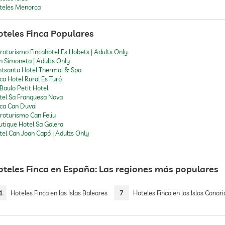
teles Menorca
oteles Finca Populares
roturismo Fincahotel Es Llobets | Adults Only
n Simoneta | Adults Only
ntsanta Hotel Thermal & Spa
ca Hotel Rural Es Turó
Baulo Petit Hotel
tel Sa Franquesa Nova
nca Can Duvai
roturismo Can Feliu
utique Hotel Sa Galera
tel Can Joan Capó | Adults Only
oteles Finca en España: Las regiones más populares
1
Hoteles Finca en las Islas Baleares
7
Hoteles Finca en las Islas Canari