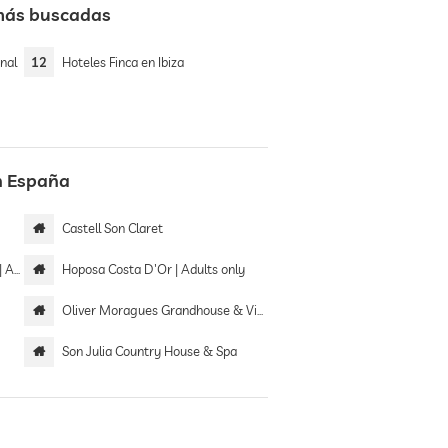
 más buscadas
nal
12
Hoteles Finca en Ibiza
n España
Castell Son Claret
only
Hoposa Costa D'Or | Adults only
Oliver Moragues Grandhouse & Vineyard
Son Julia Country House & Spa