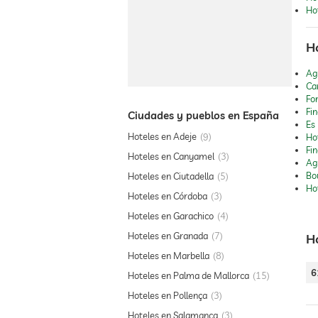
Ho
H
Ag
Ca
Fo
Fin
Ciudades y pueblos en España
Es 
Hoteles en Adeje
9
Ho
Fi
Hoteles en Canyamel
3
Ag
Bo
Hoteles en Ciutadella
5
Ho
Hoteles en Córdoba
3
Hoteles en Garachico
4
Hoteles en Granada
7
H
Hoteles en Marbella
8
6
Hoteles en Palma de Mallorca
15
Hoteles en Pollença
3
Hoteles en Salamanca
3