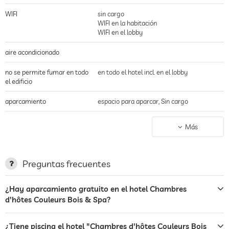
WIFI
sin cargo
WIFI en la habitación
WIFI en el lobby
aire acondicionado
no se permite fumar en todo
en todo el hotel incl. en el lobby
el edificio
aparcamiento
espacio para aparcar, Sin cargo
estación de carga para
Más
coches eléctricos
terraza
Preguntas frecuentes
jardin/zona exterior
¿Hay aparcamiento gratuito en el hotel Chambres
bar
d'hôtes Couleurs Bois & Spa?
desayuno
desayuno en la habitación
¿Tiene piscina el hotel "Chambres d'hôtes Couleurs Bois