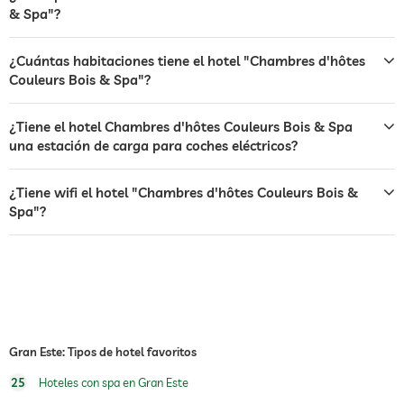
perros permitidos
& Spa"?
jacuzzi
cargos adicionales
¿Cuántas habitaciones tiene el hotel "Chambres d'hôtes
sauna
uso de la sauna con costes
Couleurs Bois & Spa"?
oferta de masajes
¿Tiene el hotel Chambres d'hôtes Couleurs Bois & Spa
masajes para el bienestar
masaje corporal
una estación de carga para coches eléctricos?
masaje de reflexología podal
¿Tiene wifi el hotel "Chambres d'hôtes Couleurs Bois &
spa
Spa"?
Gran Este: Tipos de hotel favoritos
25
Hoteles con spa en Gran Este