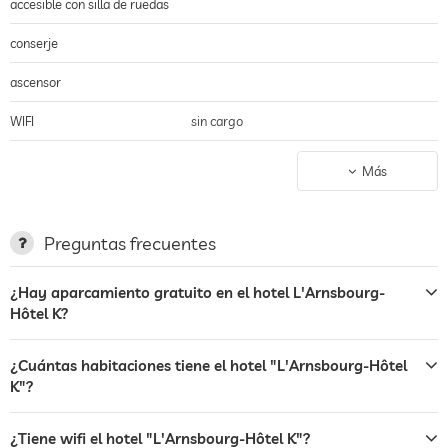
accesible con silla de ruedas
conserje
ascensor
WIFI
sin cargo
aire acondicionado
Más
no se permite fumar en todo
en todo el hotel incl. en el lobby
el edificio
Preguntas frecuentes
aparcamiento
parking vigilado
espacio para aparcar, Sin cargo
¿Hay aparcamiento gratuito en el hotel L'Arnsbourg-
Hôtel K?
terraza
jardin/zona exterior
¿Cuántas habitaciones tiene el hotel "L'Arnsbourg-Hôtel
K"?
bar
restaurante
¿Tiene wifi el hotel "L'Arnsbourg-Hôtel K"?