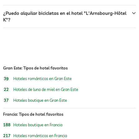
servicio de habitaciones
¿Puedo alquilar bicicletas en el hotel "L'Arnsbourg-Hôtel
caja fuerte
K"?
check-in en la habitación
transporte al aeropuerto
desayuno
desayuno en la habitación
perros permitidos
Gran Este: Tipos de hotel favoritos
39
Hoteles románticos en Gran Este
alquiler de bicicletas
22
Hoteles de luna de miel en Gran Este
deportes de agua
pesca
37
Hoteles boutique en Gran Este
equitación
Francia: Tipos de hotel favoritos
oferta de masajes
188
Hoteles boutique en Francia
masajes para el bienestar
217
Hoteles románticos en Francia