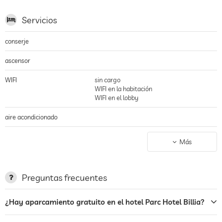
Servicios
conserje
ascensor
WIFI
sin cargo
WIFI en la habitación
WIFI en el lobby
aire acondicionado
aparcamiento
espacio para aparcar, Sin cargo
Más
terraza
servicio de lavandería
Preguntas frecuentes
jardin/zona exterior
¿Hay aparcamiento gratuito en el hotel Parc Hotel Billia?
centro de rayos uva