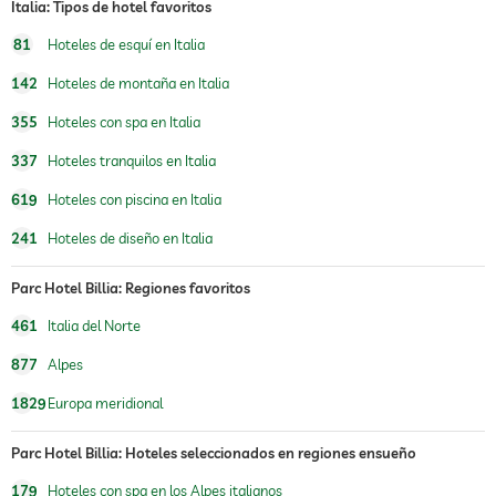
deportes de invierno
esquí
Italia: Tipos de hotel favoritos
81
Hoteles de esquí en Italia
jacuzzi
142
Hoteles de montaña en Italia
piscina exterior
abierto por temporada, cargos adicionales
355
Hoteles con spa en Italia
piscina cubierta
337
Hoteles tranquilos en Italia
piscina climatizada
619
Hoteles con piscina en Italia
deportes de agua
pesca
241
Hoteles de diseño en Italia
canoa
gimnasio
Cargos adicionales
Parc Hotel Billia: Regiones favoritos
equitación
461
Italia del Norte
877
Alpes
cuidado de niños
1829
Europa meridional
sauna
uso de la sauna con costes
Parc Hotel Billia: Hoteles seleccionados en regiones ensueño
oferta de masajes
179
Hoteles con spa en los Alpes italianos