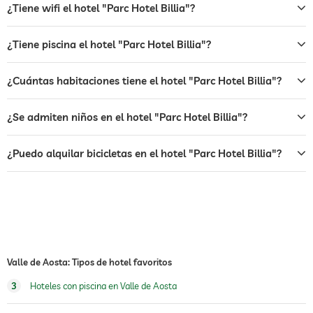
¿Tiene wifi el hotel "Parc Hotel Billia"?
hamacas
bar
¿Tiene piscina el hotel "Parc Hotel Billia"?
café
¿Cuántas habitaciones tiene el hotel "Parc Hotel Billia"?
restaurante
¿Se admiten niños en el hotel "Parc Hotel Billia"?
recepción
recepción 24h
servicio de habitaciones
¿Puedo alquilar bicicletas en el hotel "Parc Hotel Billia"?
caja fuerte
transporte al aeropuerto
desayuno
desayuno en la habitación
perros permitidos
Valle de Aosta: Tipos de hotel favoritos
3
Hoteles con piscina en Valle de Aosta
alquiler de bicicletas
Cargos adicionales