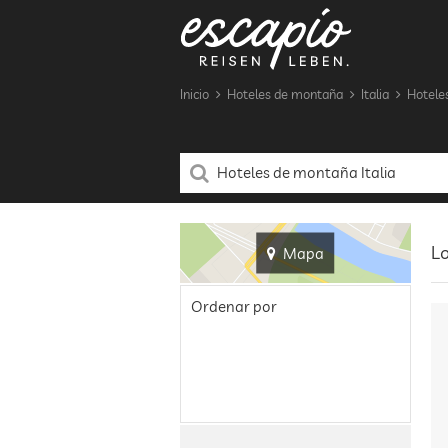
Inicio
Hoteles de montaña
Italia
Hoteles
Lo
Mapa
Ordenar por