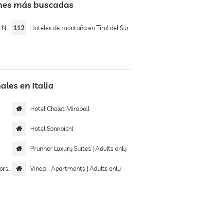
ones más buscadas
rte
112
Hoteles de montaña en Tirol del Sur
les en Italia
Hotel Chalet Mirabell
Hotel Sonnbichl
Prunner Luxury Suites | Adults only
rhof
Vinea - Apartments | Adults only