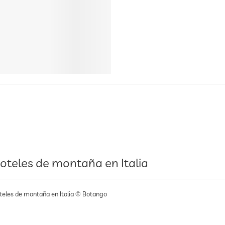
oteles de montaña en Italia
teles de montaña en Italia © Botango