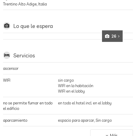
Trentino Alto Adige
,
Italia
Lo que le espera
26
Servicios
ascensor
WIFI
sin cargo
WIFI en la habitación
WIFI en el lobby
no se permite fumar en todo
en todo el hotel incl. en el lobby
el edificio
aparcamiento
espacio para aparcar, Sin cargo
estación de carga para
Más