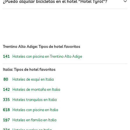
¿Puedo alquilar bicicletas en el hotel "Hotel Tyrol"?
deportes de invierno
esquí
jacuzzi
piscina exterior
gimnasio
Trentino Alto Adige: Tipos de hotel favoritos
zona de juegos para niños
141
Hoteles con piscina en Trentino Alto Adige
parque infantil al aire libre
Italia: Tipos de hotel favoritos
sauna
80
Hoteles de esquí en Italia
oferta de masajes
142
Hoteles de montaña en Italia
masajes para el bienestar
335
Hoteles tranquilos en Italia
spa
618
Hoteles con piscina en Italia
197
Hoteles en familia en Italia
224
Hoteles rurales en Italia