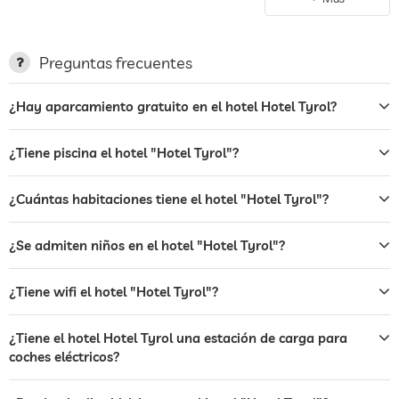
coches eléctricos
terraza
Preguntas frecuentes
servicio de lavandería
¿Hay aparcamiento gratuito en el hotel Hotel Tyrol?
jardin/zona exterior
centro de rayos uva
Cargos adicionales
¿Tiene piscina el hotel "Hotel Tyrol"?
hamacas
¿Cuántas habitaciones tiene el hotel "Hotel Tyrol"?
bar
¿Se admiten niños en el hotel "Hotel Tyrol"?
restaurante
caja fuerte
¿Tiene wifi el hotel "Hotel Tyrol"?
perros permitidos
¿Tiene el hotel Hotel Tyrol una estación de carga para
alquiler de bicicletas
Cargos adicionales
coches eléctricos?
ping-pong