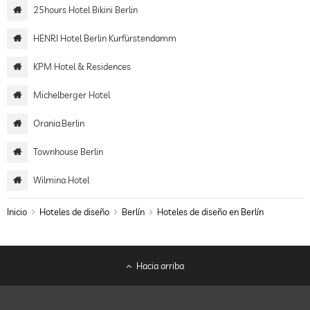
25hours Hotel Bikini Berlin
HENRI Hotel Berlin Kurfürstendamm
KPM Hotel & Residences
Michelberger Hotel
Orania.Berlin
Townhouse Berlin
Wilmina Hotel
Inicio
Hoteles de diseño
Berlín
Hoteles de diseño en Berlín
Hacia arriba