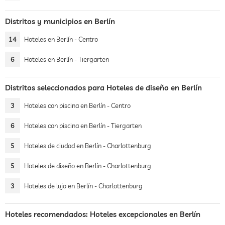
Distritos y municipios en Berlín
14
Hoteles en Berlín - Centro
6
Hoteles en Berlín - Tiergarten
Distritos seleccionados para Hoteles de diseño en Berlín
3
Hoteles con piscina en Berlín - Centro
6
Hoteles con piscina en Berlín - Tiergarten
5
Hoteles de ciudad en Berlín - Charlottenburg
5
Hoteles de diseño en Berlín - Charlottenburg
3
Hoteles de lujo en Berlín - Charlottenburg
Hoteles recomendados: Hoteles excepcionales en Berlín