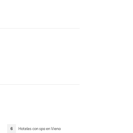
6
Hoteles con spa en Viena