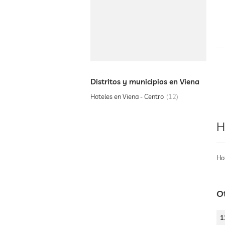
Distritos y municipios en Viena
Hoteles en Viena - Centro
12
H
Ho
O
1