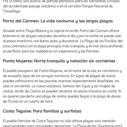
Por lo tanto, son puntos de partida perfectos para las caminatas a través
del accidentado paisaje volcánico o en el cercano Parque Nacional de
Timanfaya.
Porto del Carmen: La vida nocturna y las largas playas
Situado entre Playa Blanca y la capital Arrecife, Porto del Carmen ofrece
kilómetros de playas naturales durante el día y por la noche se puede salir
al paseo marítimo con bares, pubs y discotecas. La Playa de los Pocillos del
este contrasta con la playa principal, más tranquila, y el mar poco profundo
es perfecto para los nadadores sin experiencia y las familias.
Punta Mujeres: Norte tranquilo y natación sin corrientes
El pueblo pesquero de Punta Mujeres, en el norte de la isla, es romántico y
de ensueño, lejos de los arroyos turísticos. En lugar de playas de arena,
puedes refrescarte en las piscinas marinas especialmente diseñadas, sin
olas ni corrientes. La cueva volcánica Jameos del Agua y los mapas de
cactus Jardín de Cactus se pueden alcanzar en pocos minutos en coche. Si
no quieres perderte una playa de arena, puedes llegar a la playa de dunas
de Órzola en un cuarto de hora.
Costa Teguise: Para familias y surfistas
El pueblo familiar de Costa Teguise no sólo ofrece playas sino también
oportunidades para actividades deportivas: La Playa de las Chucharas está