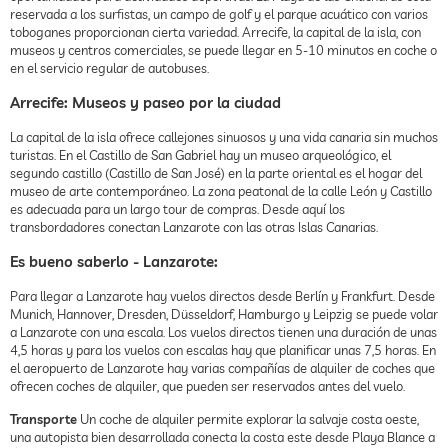
reservada a los surfistas, un campo de golf y el parque acuático con varios
toboganes proporcionan cierta variedad. Arrecife, la capital de la isla, con
museos y centros comerciales, se puede llegar en 5-10 minutos en coche o
en el servicio regular de autobuses.
Arrecife: Museos y paseo por la ciudad
La capital de la isla ofrece callejones sinuosos y una vida canaria sin muchos
turistas. En el Castillo de San Gabriel hay un museo arqueológico, el
segundo castillo (Castillo de San José) en la parte oriental es el hogar del
museo de arte contemporáneo. La zona peatonal de la calle León y Castillo
es adecuada para un largo tour de compras. Desde aquí los
transbordadores conectan Lanzarote con las otras Islas Canarias.
Es bueno saberlo - Lanzarote:
Para llegar a Lanzarote hay vuelos directos desde Berlín y Frankfurt. Desde
Munich, Hannover, Dresden, Düsseldorf, Hamburgo y Leipzig se puede volar
a Lanzarote con una escala. Los vuelos directos tienen una duración de unas
4,5 horas y para los vuelos con escalas hay que planificar unas 7,5 horas. En
el aeropuerto de Lanzarote hay varias compañías de alquiler de coches que
ofrecen coches de alquiler, que pueden ser reservados antes del vuelo.
Transporte
Un coche de alquiler permite explorar la salvaje costa oeste,
una autopista bien desarrollada conecta la costa este desde Playa Blance a