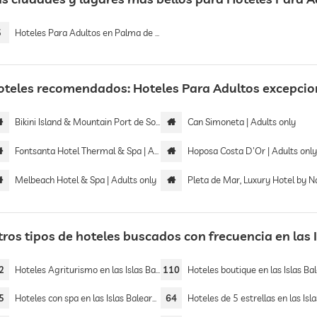
5
Hoteles Para Adultos en Palma de Mallorca
oteles recomendados: Hoteles Para Adultos excepciona
Bikini Island & Mountain Port de Soller | Adults only
Can Simoneta | Adults only
Fontsanta Hotel Thermal & Spa | Adults only
Hoposa Costa D'Or | Adults onl
Melbeach Hotel & Spa | Adults only
Pleta de Mar, Luxury Hotel by Nature | Adults
ros tipos de hoteles buscados con frecuencia en las 
2
Hoteles Agriturismo en las Islas Baleares
110
Hoteles boutique en las Islas Balea
5
Hoteles con spa en las Islas Baleares
64
Hoteles de 5 estrellas en las Islas Bale