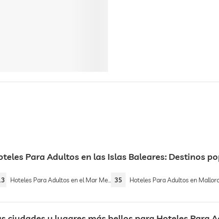
teles Para Adultos en las Islas Baleares: Destinos p
13
Hoteles Para Adultos en el Mar Mediterráneo
35
Hoteles Para Adultos en Mallor
as ciudades y lugares más bellos para Hoteles Para Ad