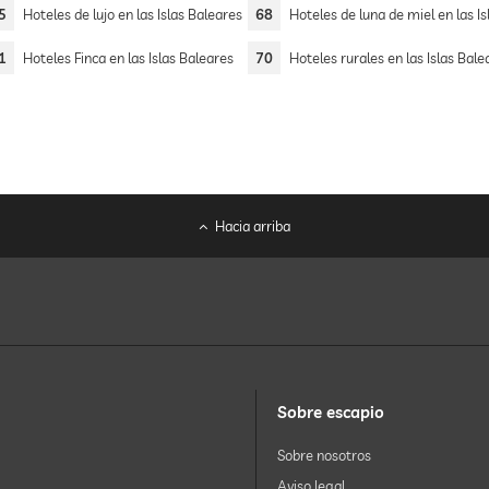
5
Hoteles de lujo en las Islas Baleares
68
Hoteles de luna de miel en las Islas Bale
1
Hoteles Finca en las Islas Baleares
70
Hoteles rurales en las Islas Bale
Hacia arriba
Sobre escapio
Sobre nosotros
Aviso legal