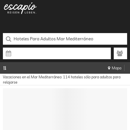
Mapa
Vacaciones en el Mar Mediterráneo: 114 hoteles sólo para adultos para
relajarse