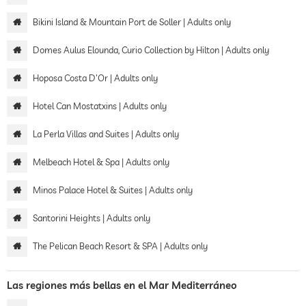
Bikini Island & Mountain Port de Soller | Adults only
Domes Aulus Elounda, Curio Collection by Hilton | Adults only
Hoposa Costa D'Or | Adults only
Hotel Can Mostatxins | Adults only
La Perla Villas and Suites | Adults only
Melbeach Hotel & Spa | Adults only
Minos Palace Hotel & Suites | Adults only
Santorini Heights | Adults only
The Pelican Beach Resort & SPA | Adults only
Las regiones más bellas en el Mar Mediterráneo