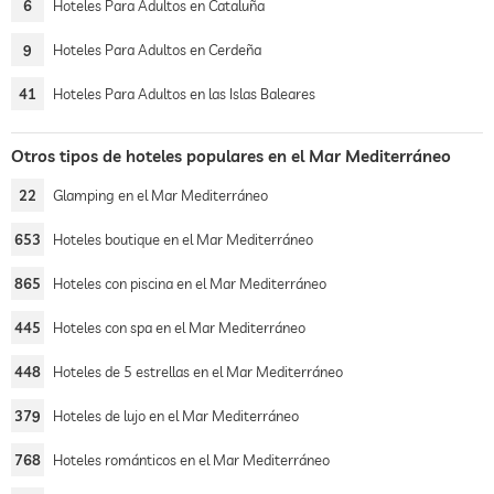
6
Hoteles Para Adultos en Cataluña
9
Hoteles Para Adultos en Cerdeña
41
Hoteles Para Adultos en las Islas Baleares
Otros tipos de hoteles populares en el Mar Mediterráneo
22
Glamping en el Mar Mediterráneo
653
Hoteles boutique en el Mar Mediterráneo
865
Hoteles con piscina en el Mar Mediterráneo
445
Hoteles con spa en el Mar Mediterráneo
448
Hoteles de 5 estrellas en el Mar Mediterráneo
379
Hoteles de lujo en el Mar Mediterráneo
768
Hoteles románticos en el Mar Mediterráneo