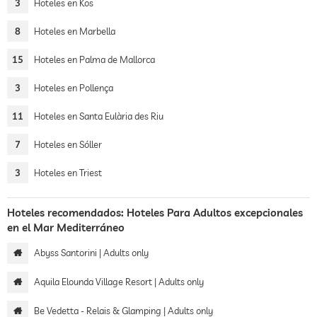
3
Hoteles en Kos
8
Hoteles en Marbella
15
Hoteles en Palma de Mallorca
3
Hoteles en Pollença
11
Hoteles en Santa Eulària des Riu
7
Hoteles en Sóller
3
Hoteles en Triest
Hoteles recomendados: Hoteles Para Adultos excepcionales
en el Mar Mediterráneo
Abyss Santorini | Adults only
Aquila Elounda Village Resort | Adults only
Be Vedetta - Relais & Glamping | Adults only