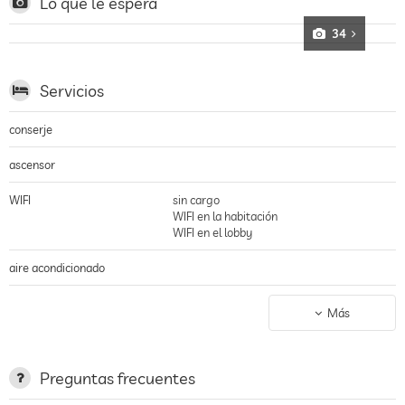
Lo que le espera
34
Servicios
conserje
ascensor
WIFI
sin cargo
WIFI en la habitación
WIFI en el lobby
aire acondicionado
terraza
Más
servicio de lavandería
jardin/zona exterior
Preguntas frecuentes