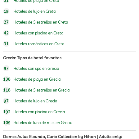
31
Hoteles de playa en Creta
deportes de agua
windsurf
canoa
19
Hoteles de lujo en Creta
gimnasio
27
Hoteles de 5 estrellas en Creta
cursos de gimnasia
yoga
42
Hoteles con piscina en Creta
oferta de masajes
31
Hoteles románticos en Creta
masajes para el bienestar
masaje corporal
Grecia: Tipos de hotel favoritos
masaje de reflexología podal
masaje para 2
97
Hoteles con spa en Grecia
spa
Cargos adicionales
138
Hoteles de playa en Grecia
118
Hoteles de 5 estrellas en Grecia
97
Hoteles de lujo en Grecia
192
Hoteles con piscina en Grecia
109
Hoteles de luna de miel en Grecia
Domes Aulus Elounda, Curio Collection by Hilton | Adults only: