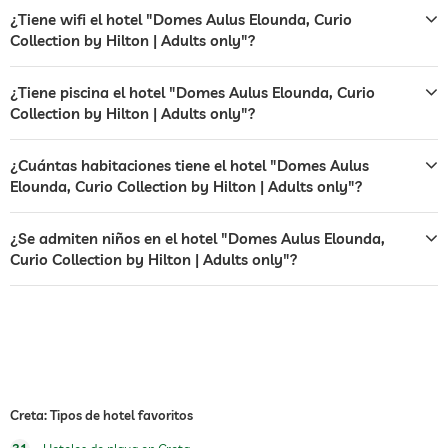
hamacas
¿Tiene wifi el hotel "Domes Aulus Elounda, Curio
Collection by Hilton | Adults only"?
bar
café
¿Tiene piscina el hotel "Domes Aulus Elounda, Curio
Collection by Hilton | Adults only"?
restaurante
recepción
recepción 24h
¿Cuántas habitaciones tiene el hotel "Domes Aulus
Elounda, Curio Collection by Hilton | Adults only"?
servicio de habitaciones
¿Se admiten niños en el hotel "Domes Aulus Elounda,
caja fuerte
Cargos adicionales
Curio Collection by Hilton | Adults only"?
desayuno
desayuno en la habitación
perros permitidos
alimentos para perros
comedero y bebedero bajo petición en la
habitación
piscina exterior
Creta: Tipos de hotel favoritos