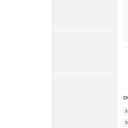
O
3
2