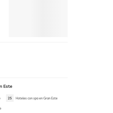
n Este
e
25
Hoteles con spa en Gran Este
e