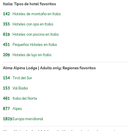
Italia: Tipos de hotel favoritos
sauna
142
Hoteles de montaña en Italia
sauna interna
sauna finesa
355
Hoteles con spa en Italia
baño de vapor
619
Hoteles con piscina en Italia
habitación de relajación
451
Pequeños Hoteles en Italia
oferta de masajes
209
Hoteles de lujo en Italia
masajes para el bienestar
Alma Alpina Lodge | Adults only: Regiones favoritos
spa
Cargos adicionales
154
Tirol del Sur
vino
cata de vinos disponible (sólo con reserva
153
Val Badia
previa)
461
Italia del Norte
877
Alpes
1829
Europa meridional