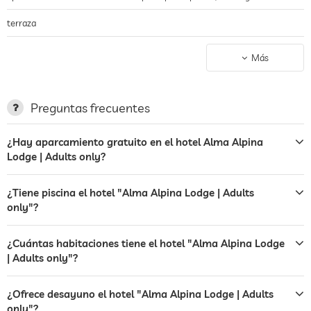
terraza
servicio de lavandería
Más
jardin/zona exterior
hamacas
Preguntas frecuentes
bar
¿Hay aparcamiento gratuito en el hotel Alma Alpina
Lodge | Adults only?
café
restaurante
¿Tiene piscina el hotel "Alma Alpina Lodge | Adults
only"?
servicio de habitaciones
caja fuerte
¿Cuántas habitaciones tiene el hotel "Alma Alpina Lodge
| Adults only"?
transporte al aeropuerto
¿Ofrece desayuno el hotel "Alma Alpina Lodge | Adults
transporte a las principales
cargos adicionales
atracciones
only"?