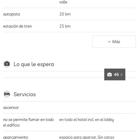
valle
autopista
20 km
estación de tren
25 km
aeropuerto
30 km
Más
parada de transporte público
0.1 km
centro de la ciudad
25 km
Lo que le espera
bosque
0.1 km
46
deportes de invierno
0.08 km (direkt)
Servicios
ascensor
no se permite fumar en todo
en todo el hotel incl. en el lobby
el edificio
aparcamiento
espacio para aparcar, Sin cargo