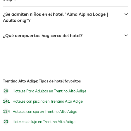
desayuno
desayuno en la habitación
¿Se admiten niños en el hotel "Alma Alpina Lodge |
Adults only"?
cocina saludable y orgánica
gastronomía regional
cocina vegana
cocina vegetariana
¿Qué aeropuertos hay cerca del hotel?
cocina moderna y light
comida para celiacos
comida con ingredientes orgánicos
aprobados
alimentos integrales
posibilidad de dieta alternada
comida sin lactosa
deportes de invierno
esquí
Trentino Alto Adige: Tipos de hotel favoritos
directamente en la pista
escuela de esquí
20
Hoteles Para Adultos en Trentino Alto Adige
141
Hoteles con piscina en Trentino Alto Adige
piscina exterior
abierto todo el año
124
Hoteles con spa en Trentino Alto Adige
piscina climatizada
23
Hoteles de lujo en Trentino Alto Adige
Boutique y Diseño
arquitecto, Gruber Andreas
concepto, Stylisch Ortsbezogen