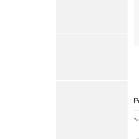
P
Peq