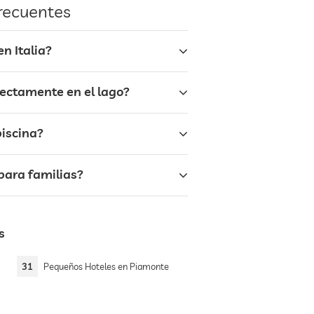
frecuentes
n Italia?
rectamente en el lago?
piscina?
para familias?
s
31
Pequeños Hoteles en Piamonte