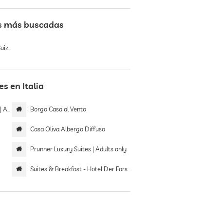
es más buscadas
izos
s en Italia
only
Borgo Casa al Vento
Casa Oliva Albergo Diffuso
Prunner Luxury Suites | Adults only
Suites & Breakfast - Hotel Der Forsterhof