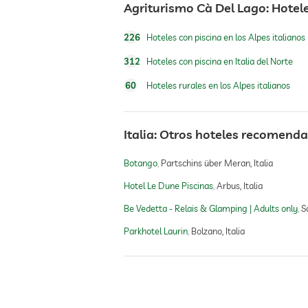
Agriturismo Cà Del Lago: Hotel
masajes para el bienestar
226
Hoteles con piscina en los Alpes italianos
spa
312
Hoteles con piscina en Italia del Norte
60
Hoteles rurales en los Alpes italianos
Italia: Otros hoteles recomend
Botango
Partschins über Meran, Italia
Hotel Le Dune Piscinas
Arbus, Italia
Be Vedetta - Relais & Glamping | Adults only
Sc
Parkhotel Laurin
Bolzano, Italia