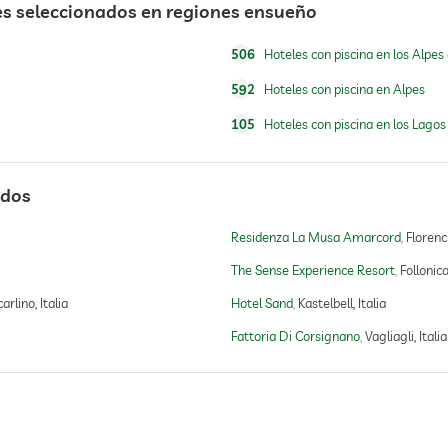
es seleccionados en regiones ensueño
masaje corporal
506
Hoteles con piscina en los Alpes 
Cargos adicionales
592
Hoteles con piscina en Alpes
105
Hoteles con piscina en los Lagos 
ados
Residenza La Musa Amarcord
Florenci
The Sense Experience Resort
Follonica,
arlino, Italia
Hotel Sand
Kastelbell, Italia
Fattoria Di Corsignano
Vagliagli, Italia