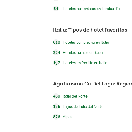
54
Hoteles románticos en Lombardía
piscina exterior
piscina climatizada
Italia: Tipos de hotel favoritos
618
Hoteles con piscina en Italia
zona de juegos para niños
224
Hoteles rurales en Italia
197
Hoteles en familia en Italia
parque infantil al aire libre
cuidado de niños
Agriturismo Cà Del Lago: Regio
460
Italia del Norte
sauna
136
Lagos de Italia del Norte
876
Alpes
oferta de masajes