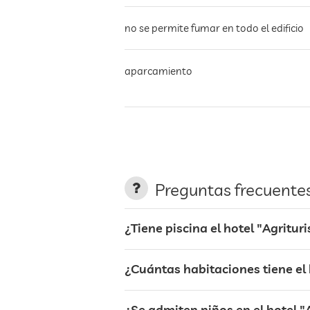
no se permite fumar en todo el edificio
aparcamiento
estación de carga para coches eléctric
terraza
Preguntas frecuente
jardin/zona exterior
¿Tiene piscina el hotel "Agritu
hamacas
¿Cuántas habitaciones tiene el
bar
¿Se admiten niños en el hotel 