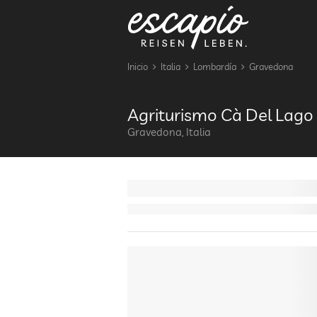
Inicio
Italia
Lombardía
Gravedona
Agriturismo Cà Del Lago
Gravedona, Italia