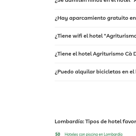
café
¿Hay aparcamiento gratuito en 
restaurante
¿Tiene wifi el hotel "Agrituris
caja fuerte
¿Tiene el hotel Agriturismo Cà 
perros permitidos
¿Puedo alquilar bicicletas en e
alquiler de bicicletas
ping-pong
Lombardía: Tipos de hotel favor
jacuzzi
50
Hoteles con piscina en Lombardía