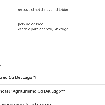
en todo el hotel incl. en el lobby
parking vigilado
espacio para aparcar, Sin cargo
os
s
rismo Cà Del Lago"?
 hotel "Agriturismo Cà Del Lago"?
"Agriturismo Cà Del Lago"?