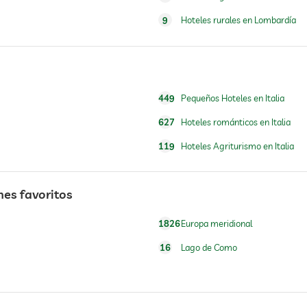
9
Hoteles rurales en Lombardía
abierto todo el año
449
Pequeños Hoteles en Italia
627
Hoteles románticos en Italia
119
Hoteles Agriturismo en Italia
nes favoritos
1826
Europa meridional
16
Lago de Como