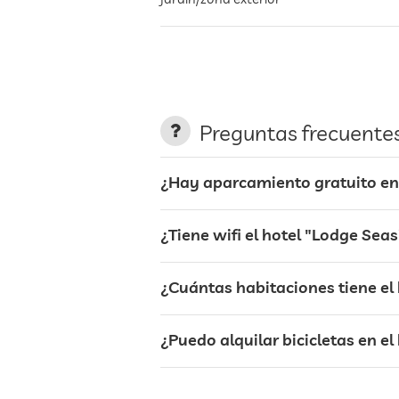
restaurante
transporte al aeropuerto
Preguntas frecuente
alquiler de bicicletas
¿Hay aparcamiento gratuito en 
senderismo
¿Tiene wifi el hotel "Lodge Sea
sauna
¿Cuántas habitaciones tiene el
¿Puedo alquilar bicicletas en e