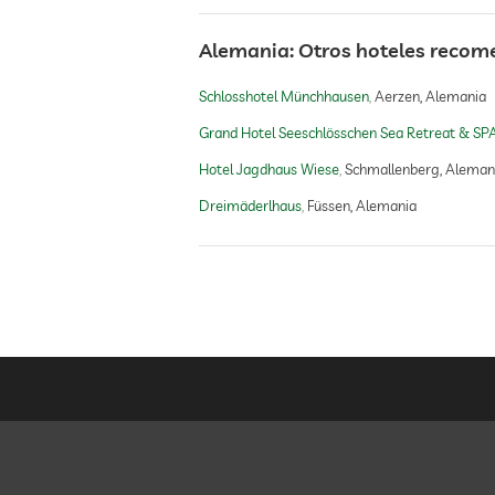
Alemania: Otros hoteles reco
Schlosshotel Münchhausen
Aerzen, Alemania
Grand Hotel Seeschlösschen Sea Retreat & SP
Hotel Jagdhaus Wiese
Schmallenberg, Aleman
Dreimäderlhaus
Füssen, Alemania