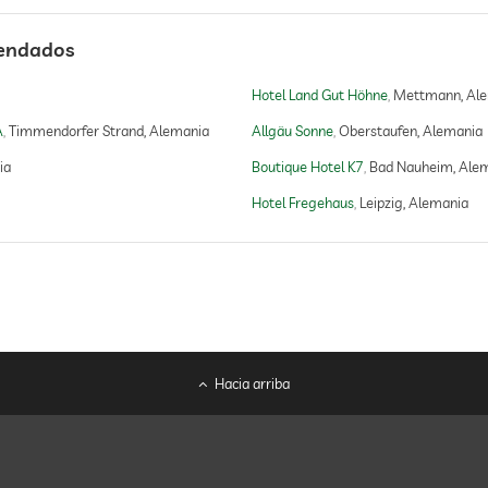
mendados
Hotel Land Gut Höhne
Mettmann, Al
A
Timmendorfer Strand, Alemania
Allgäu Sonne
Oberstaufen, Alemania
ia
Boutique Hotel K7
Bad Nauheim, Ale
Hotel Fregehaus
Leipzig, Alemania
Hacia arriba