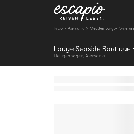
Inicio
Alemania
Mecklemburgo-Pomerania
Lodge Seaside Boutique 
Heiligenhagen, Alemania