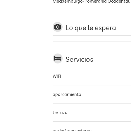
Mecklemburgo-Pomerania Occidental
,
Lo que le espera
Servicios
WIFI
aparcamiento
terraza
jardin/zona exterior