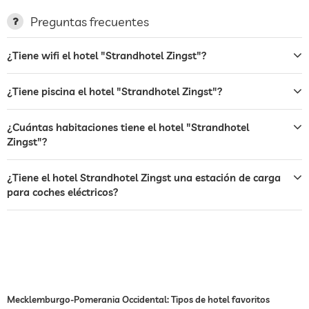
terraza
Preguntas frecuentes
servicio de lavandería
¿Tiene wifi el hotel "Strandhotel Zingst"?
jardin/zona exterior
bar
¿Tiene piscina el hotel "Strandhotel Zingst"?
restaurante
¿Cuántas habitaciones tiene el hotel "Strandhotel
recepción
recepción 24h
Zingst"?
servicio de habitaciones
¿Tiene el hotel Strandhotel Zingst una estación de carga
para coches eléctricos?
caja fuerte
desayuno
desayuno en la habitación
perros permitidos
piscina exterior
abierto todo el año
piscina cubierta
Mecklemburgo-Pomerania Occidental: Tipos de hotel favoritos
abierto todo el año