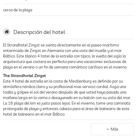
cerca de la playa
Descripción del hotel
El Strandhotel Zingst se sienta directamente en el paseo marítimo
entarimado de Zingst en Alemania con una vista del muelle y el mar
Báltico. Este blanco 4 hotel de la estrella con típico, la vuelta del siglo la
arquitectura que costera es perfecta para una vacaciones exclusivas de
playa en el verano o un fin de semana romántico cariñoso en el invierno.
The Strandhotel Zingst
Este 4 hotel de estrella en la costa de Mecklenburg es definido por su
atmósfera nórdica clara y su profesional mas servicio cordial. Asga una
toalla y golpee el sol del verano después de que usted haya pasado una
mañana larga en la cama o desayunado en su balcón con su vista del mar.
La 18 playa del km es justo pasos lejos. En el invierno, tome una caminata
prolongada de playa y entonces cabeza para el área de balneario de este
hotel de balneario en el mar Báltico.
Viviendo en el Strandhotel Zingst
la interior de habitación en el Strandhotel Zingst es claro, sincero, y mas
Más
cómodo con sus colores armónicamente emparejados y mobiliario crudo