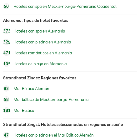
50
Hoteles con spa en Mecklemburgo-Pomerania Occidental
gimnasio
sauna
Alemania: Tipos de hotel favoritos
373
Hoteles con spa en Alemania
oferta de masajes
329
Hoteles con piscina en Alemania
masajes para el bienestar
masaje corporal
masaje de reflexología podal
471
Hoteles románticos en Alemania
spa
105
Hoteles de playa en Alemania
tratamientos
tratamientos faciales
Strandhotel Zingst: Regiones favoritos
manicura
pedicura
83
Mar Báltico Alemán
58
Mar báltico de Mecklemburgo-Pomerania
181
Mar Báltico
Strandhotel Zingst: Hoteles seleccionados en regiones ensueño
47
Hoteles con piscina en el Mar Báltico Alemán