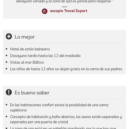
desayuno variado y la zona de spa es genial para relajarse.
escapio Travel Expert
Lo mejor
Hotel de estilo balneario
Desayuno tardío hasta las 12 del mediodía
Vistas al mar Báltico
Los niños de hasta 12 años se alojan gratis en la cama de sus padres.
Es bueno saber
En las habitaciones confort existe la posibilidad de una cama
supletoria
Concepto de habitación y baño abiertos, los aseos están separados y
separados por una puerta de cristal
La zona de spa está en un pabellón ajardinado, por lo que hay que