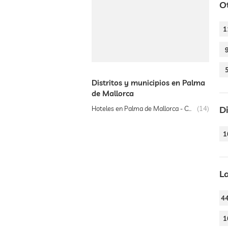
O
1
Distritos y municipios en Palma
de Mallorca
D
Hoteles en Palma de Mallorca - Centro Histórico
14
1
La
4
1