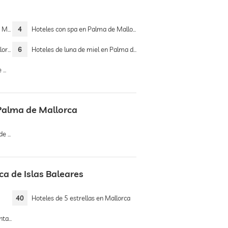
a
orca
4
Hoteles con spa en Palma de Mallorca
rca
6
Hoteles de luna de miel en Palma de Mallorca
ca
 Palma de Mallorca
órico
ca de Islas Baleares
40
Hoteles de 5 estrellas en Mallorca
tana