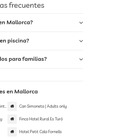
as frecuentes
 en Mallorca?
en piscina?
os para familias?
es en Mallorca
rior
Can Simoneta | Adults only
ly
Finca Hotel Rural Es Turó
Hotel Petit Cala Fornells