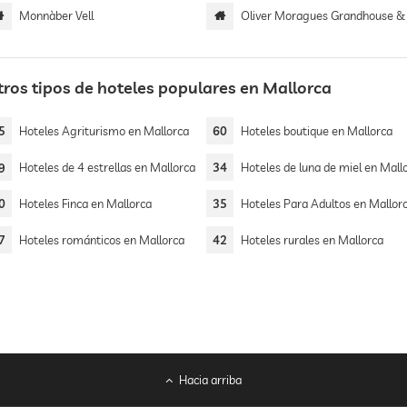
Monnàber Vell
Oliver Moragues Grandhouse & Viney
tros tipos de hoteles populares en Mallorca
5
Hoteles Agriturismo en Mallorca
60
Hoteles boutique en Mallorca
9
Hoteles de 4 estrellas en Mallorca
34
Hoteles de luna de miel en Mall
0
Hoteles Finca en Mallorca
35
Hoteles Para Adultos en Mallor
7
Hoteles románticos en Mallorca
42
Hoteles rurales en Mallorca
Hacia arriba