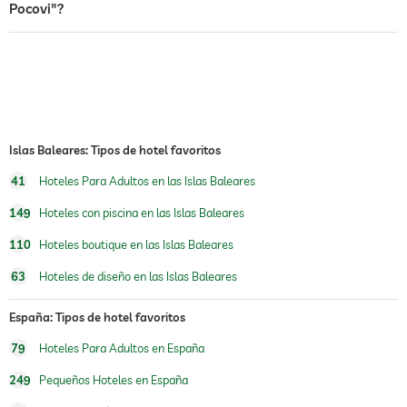
Pocovi"?
piscina en la azotea
piscina de agua fría
oferta de masajes
masajes para el bienestar
masaje corporal
Islas Baleares: Tipos de hotel favoritos
masaje de reflexología podal
masaje para 2
41
Hoteles Para Adultos en las Islas Baleares
tratamientos
tratamientos faciales
149
Hoteles con piscina en las Islas Baleares
110
Hoteles boutique en las Islas Baleares
63
Hoteles de diseño en las Islas Baleares
España: Tipos de hotel favoritos
79
Hoteles Para Adultos en España
249
Pequeños Hoteles en España