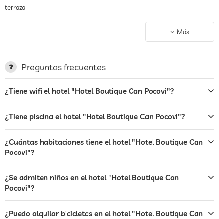
terraza
jardin/zona exterior
Más
centro de rayos uva
hamacas
Preguntas frecuentes
bar
¿Tiene wifi el hotel "Hotel Boutique Can Pocovi"?
café
¿Tiene piscina el hotel "Hotel Boutique Can Pocovi"?
caja fuerte
Cargos adicionales
transporte al aeropuerto
¿Cuántas habitaciones tiene el hotel "Hotel Boutique Can
Pocovi"?
perros permitidos
¿Se admiten niños en el hotel "Hotel Boutique Can
alquiler de bicicletas
Cargos adicionales
Pocovi"?
jacuzzi
¿Puedo alquilar bicicletas en el hotel "Hotel Boutique Can
piscina exterior
abierto todo el año