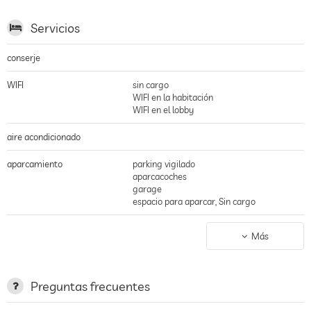
Servicios
conserje
WIFI
sin cargo
WIFI en la habitación
WIFI en el lobby
aire acondicionado
aparcamiento
parking vigilado
aparcacoches
garage
espacio para aparcar, Sin cargo
estación de carga para
Más
coches eléctricos
terraza
Preguntas frecuentes
servicio de lavandería