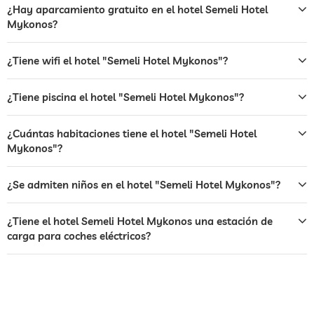
¿Hay aparcamiento gratuito en el hotel Semeli Hotel
jardin/zona exterior
Mykonos?
hamacas
¿Tiene wifi el hotel "Semeli Hotel Mykonos"?
bar
restaurante
¿Tiene piscina el hotel "Semeli Hotel Mykonos"?
recepción
recepción 24h
¿Cuántas habitaciones tiene el hotel "Semeli Hotel
Mykonos"?
servicio de habitaciones
caja fuerte
¿Se admiten niños en el hotel "Semeli Hotel Mykonos"?
transporte al aeropuerto
¿Tiene el hotel Semeli Hotel Mykonos una estación de
transporte a las principales
cargos adicionales
carga para coches eléctricos?
atracciones
desayuno
desayuno en la habitación
perros permitidos