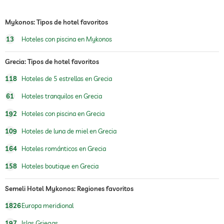
jacuzzi
Mykonos: Tipos de hotel favoritos
piscina exterior
abierto todo el año
13
Hoteles con piscina en Mykonos
piscina climatizada
Grecia: Tipos de hotel favoritos
gimnasio
118
Hoteles de 5 estrellas en Grecia
cuidado de niños
61
Hoteles tranquilos en Grecia
oferta de masajes
192
Hoteles con piscina en Grecia
masajes para el bienestar
109
Hoteles de luna de miel en Grecia
spa
Cargos adicionales
164
Hoteles románticos en Grecia
158
Hoteles boutique en Grecia
Semeli Hotel Mykonos: Regiones favoritos
1826
Europa meridional
197
Islas Griegas