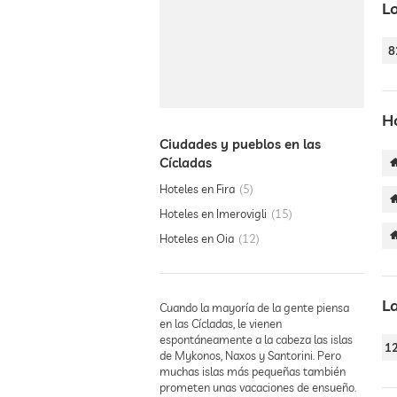
L
8
H
Ciudades y pueblos en las
Cícladas
Hoteles en Fira
5
Hoteles en Imerovigli
15
Hoteles en Oia
12
L
Cuando la mayoría de la gente piensa
en las Cícladas, le vienen
espontáneamente a la cabeza las islas
1
de Mykonos, Naxos y Santorini. Pero
muchas islas más pequeñas también
prometen unas vacaciones de ensueño.