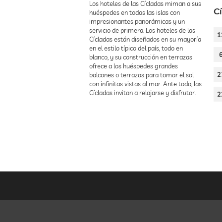
Los hoteles de las Cícladas miman a sus
C
huéspedes en todas las islas con
impresionantes panorámicas y un
servicio de primera. Los hoteles de las
1
Cícladas están diseñados en su mayoría
en el estilo típico del país, todo en
blanco, y su construcción en terrazas
ofrece a los huéspedes grandes
2
balcones o terrazas para tomar el sol
con infinitas vistas al mar. Ante todo, las
Cícladas invitan a relajarse y disfrutar.
2