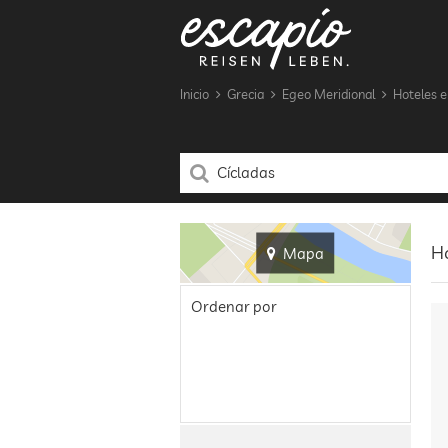
Inicio
Grecia
Egeo Meridional
Hoteles e
Ho
Mapa
Ordenar por