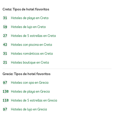
piscina climatizada
Creta: Tipos de hotel favoritos
piscina de agua salada
31
Hoteles de playa en Creta
19
Hoteles de lujo en Creta
deportes de agua
buceo
snorkeling
27
Hoteles de 5 estrellas en Creta
windsurf
pesca
42
Hoteles con piscina en Creta
canoa
31
Hoteles románticos en Creta
gimnasio
21
Hoteles boutique en Creta
cursos de gimnasia
aeróbic
yoga
Grecia: Tipos de hotel favoritos
entrenador personal bajo
97
Hoteles con spa en Grecia
petición
138
Hoteles de playa en Grecia
zona de juegos para niños
118
Hoteles de 5 estrellas en Grecia
cuidado de niños
97
Hoteles de lujo en Grecia