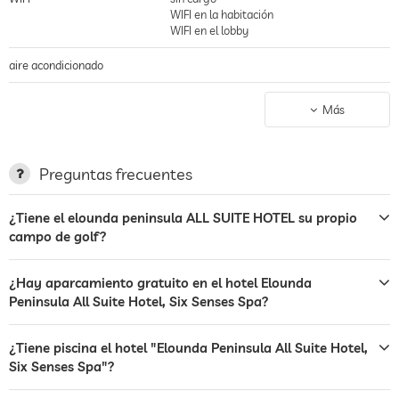
WIFI en la habitación
WIFI en el lobby
aire acondicionado
aparcamiento
aparcacoches
Más
garage
espacio para aparcar, Sin cargo
estación de carga para
Preguntas frecuentes
coches eléctricos
¿Tiene el elounda peninsula ALL SUITE HOTEL su propio
terraza
campo de golf?
servicio de lavandería
¿Hay aparcamiento gratuito en el hotel Elounda
jardin/zona exterior
Peninsula All Suite Hotel, Six Senses Spa?
zona de barbacoa
¿Tiene piscina el hotel "Elounda Peninsula All Suite Hotel,
hamacas
Six Senses Spa"?
bar