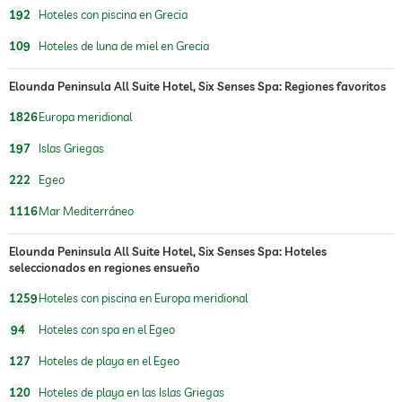
sauna
192
Hoteles con piscina en Grecia
oferta de masajes
109
Hoteles de luna de miel en Grecia
masajes para el bienestar
masaje corporal
Elounda Peninsula All Suite Hotel, Six Senses Spa: Regiones favoritos
masaje de reflexología podal
masaje para 2
1826
Europa meridional
spa
Cargos adicionales
197
Islas Griegas
asesoría de belleza
maquillaje
222
Egeo
tratamientos
tratamientos faciales
1116
Mar Mediterráneo
manicura
pedicura
Elounda Peninsula All Suite Hotel, Six Senses Spa: Hoteles
tratamientos corporales
seleccionados en regiones ensueño
peeling
depilación
1259
Hoteles con piscina en Europa meridional
body wrap
94
Hoteles con spa en el Egeo
127
Hoteles de playa en el Egeo
120
Hoteles de playa en las Islas Griegas