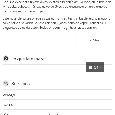
Con una excelente ubicación con vistas a la bahía de Elounda, en la bahía de
Mirabello, el hotel más exclusivo de Grecia se encuentra en un tramo de
tierra con vistas al mar Egeo.
Este hotel de suites ofrece vistas al mar y suites y villas de lujo, la mayoría
con piscinas privadas. Muchas tienen lujosos baño de vapor y amplias y
elegantes salas de estar. Todas ofrecen magníficas vistas al mar.
El exclusivo Six Senses Spas alberga un auténtico hammam turco donde los
huéspedes pueden disfrutar de tratamientos de salud centenarios. El spa
Más
ofrece tratamientos holísticos y terapias.
En verano el restaurante Elies sirve platos mediterráneos y cretenses a la
carta. El almuerzo se sirve en la taberna Odysseus, a la orilla del agua, que
Lo que le espera
cuenta con una selección de platos griegos y de marisco.
14
El bar Kirki, con vistas impresionantes a través de la bahía, es el lugar
perfecto para tomar un aperitivo y un cóctel acompañados de música de
piano por la noche. El bar Beach ofrece bebidas y aperitivos durante el día.
Servicios
Los huéspedes también tienen a su disposición una gran piscina exterior,
una piscina infantil y un centro de cuidado de niños. También pueden visitar
la playa de arena, el centro de deportes acuáticos y las pistas de tenis.
conserje
ascensor
WIFI
sin cargo