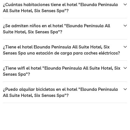
¿Cuántas habitaciones tiene el hotel "Elounda Peninsula
café
All Suite Hotel, Six Senses Spa"?
restaurante
¿Se admiten niños en el hotel "Elounda Peninsula All
recepción
Suite Hotel, Six Senses Spa"?
recepción 24h
servicio de habitaciones
¿Tiene el hotel Elounda Peninsula All Suite Hotel, Six
Senses Spa una estación de carga para coches eléctricos?
transporte al aeropuerto
transporte a las principales
cargos adicionales
¿Tiene wifi el hotel "Elounda Peninsula All Suite Hotel, Six
atracciones
Senses Spa"?
desayuno
desayuno en la habitación
¿Puedo alquilar bicicletas en el hotel "Elounda Peninsula
alquiler de bicicletas
Cargos adicionales
All Suite Hotel, Six Senses Spa"?
tenis
Cargos adicionales
ping-pong
piscina cubierta
abierto por temporada