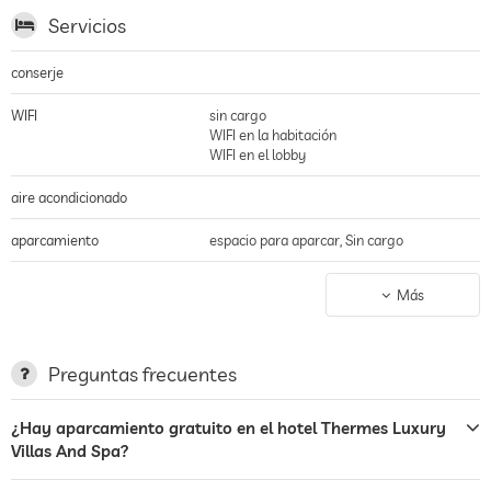
Servicios
conserje
WIFI
sin cargo
WIFI en la habitación
WIFI en el lobby
aire acondicionado
aparcamiento
espacio para aparcar, Sin cargo
terraza
Más
servicio de lavandería
jardin/zona exterior
Preguntas frecuentes
zona de barbacoa
¿Hay aparcamiento gratuito en el hotel Thermes Luxury
Villas And Spa?
hamacas