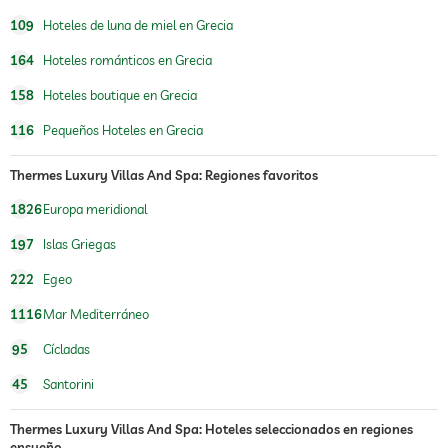
parque infantil al aire libre
109
Hoteles de luna de miel en Grecia
cuidado de niños
164
Hoteles románticos en Grecia
piscina de agua fría
158
Hoteles boutique en Grecia
oferta de masajes
116
Pequeños Hoteles en Grecia
masajes para el bienestar
masaje corporal
Thermes Luxury Villas And Spa: Regiones favoritos
masaje de reflexología podal
masaje para 2
1826
Europa meridional
spa
Cargos adicionales
197
Islas Griegas
asesoría de belleza
maquillaje
222
Egeo
tratamientos
tratamientos faciales
1116
Mar Mediterráneo
manicura
95
Cícladas
pedicura
tratamientos corporales
45
Santorini
depilación
Thermes Luxury Villas And Spa: Hoteles seleccionados en regiones
ensueño