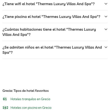
recepción
recepción 24h
¿Tiene wifi el hotel "Thermes Luxury Villas And Spa"?
servicio de habitaciones
¿Tiene piscina el hotel "Thermes Luxury Villas And Spa"?
caja fuerte
¿Cuántas habitaciones tiene el hotel "Thermes Luxury
transporte al aeropuerto
Villas And Spa"?
transporte a las principales
cargos adicionales
atracciones
¿Se admiten niños en el hotel "Thermes Luxury Villas And
Spa"?
desayuno
desayuno en la habitación
perros permitidos
jacuzzi
piscina exterior
abierto todo el año
Grecia: Tipos de hotel favoritos
deportes de agua
buceo
61
Hoteles tranquilos en Grecia
equitación
192
Hoteles con piscina en Grecia