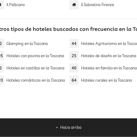
Il Pellicano
Il Salviatino Firenze
tros tipos de hoteles buscados con frecuencia en la 
2
Glamping en la Toscana
44
Hoteles Agriturismo en la Tosc
05
Hoteles con piscina en la Toscana
25
Hoteles de diseño en la Toscana
2
Hoteles en castillos en la Toscana
40
Hoteles en familia en la Toscana
03
Hoteles románticos en la Toscana
64
Hoteles rurales en la Toscana
Hacia arriba