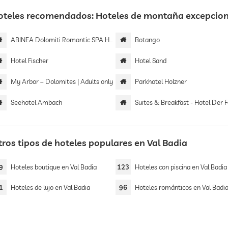
oteles recomendados: Hoteles de montaña excepciona
ABINEA Dolomiti Romantic SPA Hotel
Botango
Hotel Fischer
Hotel Sand
My Arbor – Dolomites | Adults only
Parkhotel Holzner
Seehotel Ambach
Suites & Breakfast - Hotel Der Forste
tros tipos de hoteles populares en Val Badia
9
Hoteles boutique en Val Badia
123
Hoteles con piscina en Val Badia
1
Hoteles de lujo en Val Badia
96
Hoteles románticos en Val Badi