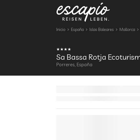
Inicio
España
Islas Baleares
Mallorca
Sa Bassa Rotja Ecoturis
Porreres, España