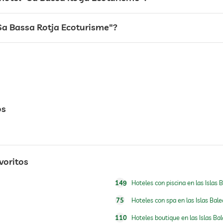
"Sa Bassa Rotja Ecoturisme"?
os
s
cargos adicionales
desayuno en la habitación
avoritos
149
Hoteles con piscina en las Islas 
75
Hoteles con spa en las Islas Bal
comedero y bebedero bajo petición en la habitación
110
Hoteles boutique en las Islas Ba