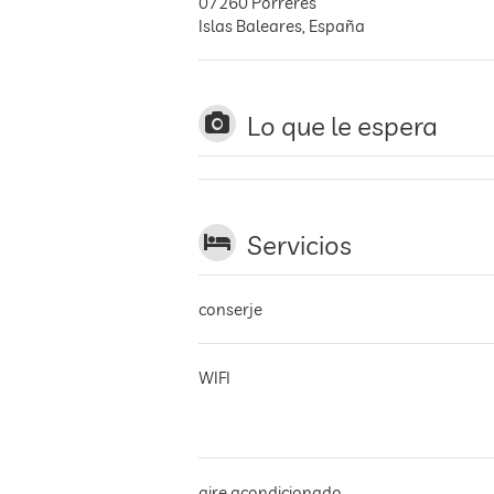
07260
Porreres
Islas Baleares
,
España
Lo que le espera
Servicios
conserje
WIFI
aire acondicionado