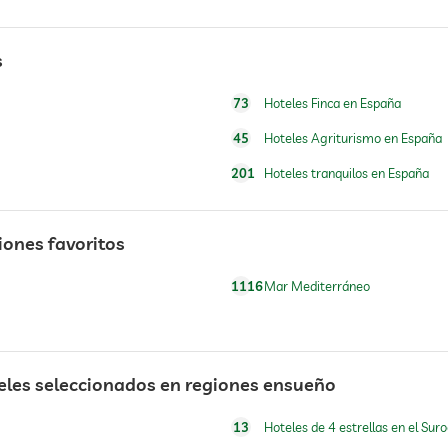
s
73
Hoteles Finca en España
45
Hoteles Agriturismo en España
201
Hoteles tranquilos en España
abierto todo el año
iones favoritos
1116
Mar Mediterráneo
yoga
eles seleccionados en regiones ensueño
13
Hoteles de 4 estrellas en el Sur