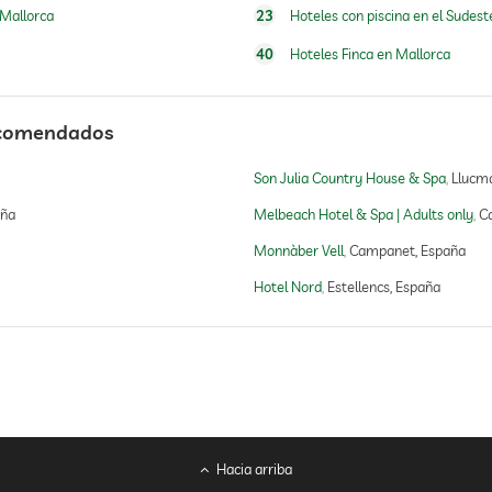
 Mallorca
23
Hoteles con piscina en el Sudest
40
Hoteles Finca en Mallorca
recomendados
Son Julia Country House & Spa
Llucma
aña
Melbeach Hotel & Spa | Adults only
C
Monnàber Vell
Campanet, España
Hotel Nord
Estellencs, España
masaje corporal
masaje de reflexología podal
masaje para 2
Hacia arriba
tratamientos faciales