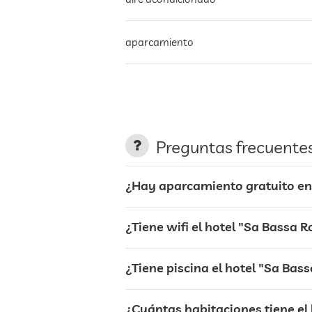
aparcamiento
terraza
servicio de lavandería
Preguntas frecuente
jardin/zona exterior
¿Hay aparcamiento gratuito en 
zona de barbacoa
¿Tiene wifi el hotel "Sa Bassa 
bar
¿Tiene piscina el hotel "Sa Bas
café
¿Cuántas habitaciones tiene el