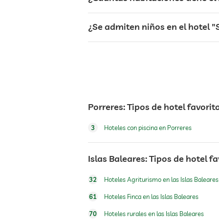
restaurante
¿Se admiten niños en el hotel 
caja fuerte
transporte al aeropuerto
Porreres: Tipos de hotel favorit
transporte a las principales atraccione
3
Hoteles con piscina en Porreres
desayuno
Islas Baleares: Tipos de hotel f
perros permitidos
32
Hoteles Agriturismo en las Islas Baleares
61
Hoteles Finca en las Islas Baleares
alimentos para perros
70
Hoteles rurales en las Islas Baleares