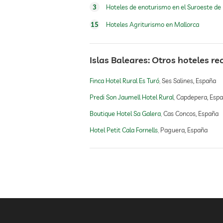
3
Hoteles de enoturismo en el Suroeste de
equitación
15
Hoteles Agriturismo en Mallorca
parque infantil al aire libre
Islas Baleares: Otros hoteles 
sauna
Finca Hotel Rural Es Turó
Ses Salines, España
Predi Son Jaumell Hotel Rural
Capdepera, Esp
oferta de masajes
Boutique Hotel Sa Galera
Cas Concos, España
Hotel Petit Cala Fornells
Paguera, España
masajes para el bienestar
spa
tratamientos