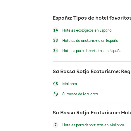
tenis
España: Tipos de hotel favorito
ping-pong
14
Hoteles ecológicos en España
23
Hoteles de enoturismo en España
jacuzzi
34
Hoteles para deportistas en España
piscina exterior
Sa Bassa Rotja Ecoturisme: Reg
gimnasio
98
Mallorca
39
Suroeste de Mallorca
cursos de gimnasia
Sa Bassa Rotja Ecoturisme: Hot
senderismo
7
Hoteles para deportistas en Mallorca